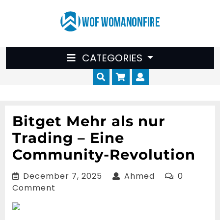
Skip
to
content
CATEGORIES
Cart
Myaccount
Bitget Mehr als nur
Trading – Eine
Community-Revolution
December
Ahmed
December 7, 2025
Ahmed
0
7,
Comment
2025