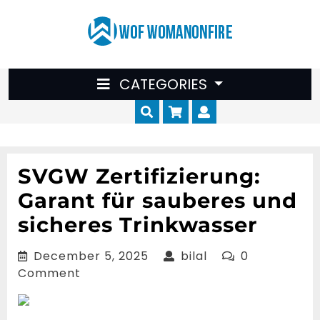
Skip
to
content
CATEGORIES
Cart
Myaccount
SVGW Zertifizierung:
Garant für sauberes und
sicheres Trinkwasser
December
bilal
December 5, 2025
bilal
0
5,
Comment
2025