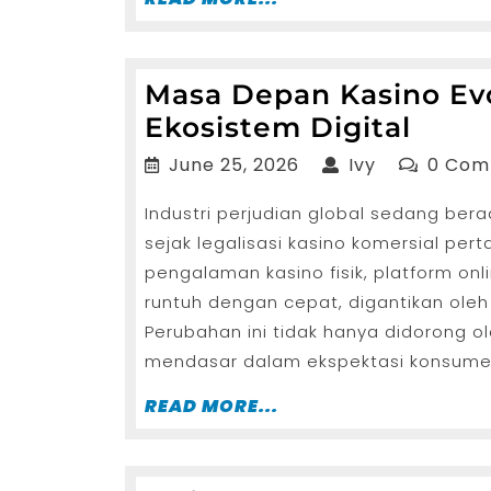
MORE...
Masa Depan Kasino Evo
Masa
Ekosistem Digital
Depa
June
Ivy
June 25, 2026
Ivy
0 Com
Kasi
25,
Industri perjudian global sedang bera
2026
Evolu
sejak legalisasi kasino komersial pe
dari
pengalaman kasino fisik, platform onl
Ruan
runtuh dengan cepat, digantikan oleh v
Fisik
Perubahan ini tidak hanya didorong ol
ke
mendasar dalam ekspektasi konsume
Ekos
READ
READ MORE...
Digit
MORE...