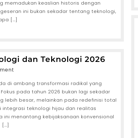
ang memadukan keaslian historis dengan
rgeseran ini bukan sekadar tentang teknologi,
 apa […]
Masa
logi dan Teknologi 2026
Depan
ment
Kasino
ada di ambang transformasi radikal yang
Ekologi
 Fokus pada tahun 2026 bukan lagi sekadar
dan
lebih besar, melainkan pada redefinisi total
Teknolo
 integrasi teknologi hijau dan realitas
2026
ini menantang kebijaksanaan konvensional
 […]