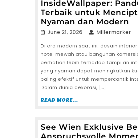
InsideWallpaper: Pan
Terbaik untuk Mencipt
In
Nyaman dan Modern
P
June
Mi
June 21, 2026
Millermarker
M
21,
Di era modern saat ini, desain interi
2026
W
hotel mewah atau bangunan komersia
Te
perhatian lebih terhadap tampilan in
u
yang nyaman dapat meningkatkan kuali
M
paling efektif untuk mempercantik i
In
Dalam dunia dekorasi, […]
R
READ
READ MORE...
y
MORE...
N
d
See Wien Exklusive Be
M
Anspruchsvolle Momen