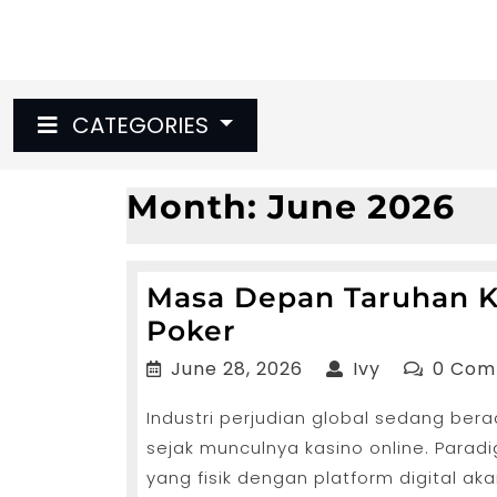
Skip
to
content
CATEGORIES
Month:
June 2026
Masa Depan Taruhan Ka
Masa
Poker
Depan
June
Ivy
June 28, 2026
Ivy
0 Com
Taruhan
28,
Industri perjudian global sedang bera
2026
Kasino
sejak munculnya kasino online. Para
2026
yang fisik dengan platform digital a
dan