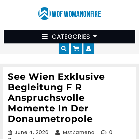
Skip
to
content
CATEGORIES
Cart
Myaccount
See Wien Exklusive
Begleitung F R
Anspruchsvolle
Momente In Der
Donaumetropole
June
MstZamena
June 4, 2026
MstZamena
0