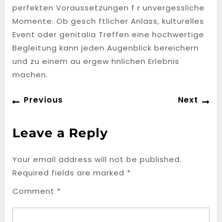
perfekten Voraussetzungen f r unvergessliche
Momente. Ob gesch ftlicher Anlass, kulturelles
Event oder genitalia Treffen eine hochwertige
Begleitung kann jeden Augenblick bereichern
und zu einem au ergew hnlichen Erlebnis
machen.
Post
Previous
Ne
Previous
Next
navigation
post:
po
Leave a Reply
Your email address will not be published.
Required fields are marked
*
Comment
*