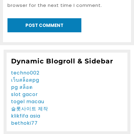
browser for the next time I comment.
Dynamic Blogroll & Sidebar
techno002
เว็บสล็อตpg
pg สล็อต
slot gacor
togel macau
슬롯사이트 제작
klikfifa asia
bethoki77