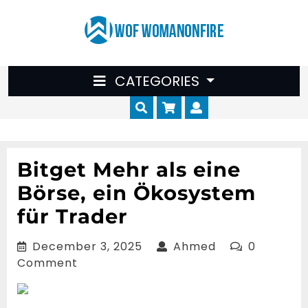
Skip
to
content
CATEGORIES
Cart
Myaccount
Bitget Mehr als eine
Börse, ein Ökosystem
für Trader
December
Ahmed
December 3, 2025
Ahmed
0
3,
Comment
2025