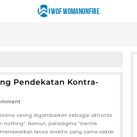
ing Pendekatan Kontra-
omment
 online sering digambarkan sebagai aktivitas
-or-nothing”. Namun, paradigma “Gentle
enawarkan lensa analitis yang sama sekali