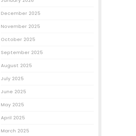
January 2026
December 2025
November 2025
October 2025
September 2025
August 2025
July 2025
June 2025
May 2025
April 2025
March 2025