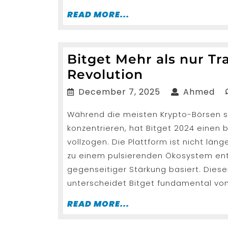
demokra
READ
READ MORE...
MORE...
Bitget Mehr als nur T
Bitget
Revolution
Mehr
December
Ah
December 7, 2025
Ahmed
als
7,
Während die meisten Krypto-Börsen s
2025
nur
konzentrieren, hat Bitget 2024 eine
Trading
vollzogen. Die Plattform ist nicht läng
–
zu einem pulsierenden Ökosystem ent
Eine
gegenseitiger Stärkung basiert. Diese
Community
unterscheidet Bitget fundamental von 
Revolution
READ
READ MORE...
MORE...