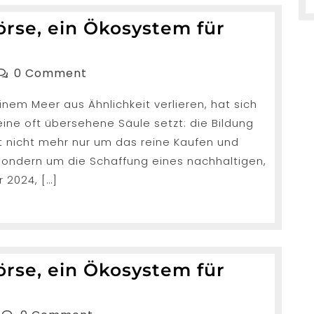
örse, ein Ökosystem für
med
0 Comment
inem Meer aus Ähnlichkeit verlieren, hat sich
 eine oft übersehene Säule setzt: die Bildung
t nicht mehr nur um das reine Kaufen und
sondern um die Schaffung eines nachhaltigen,
 2024, […]
örse, ein Ökosystem für