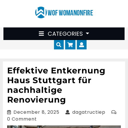
Skip
to
content
CATEGORIES
Cart
Myaccount
Effektive Entkernung
Haus Stuttgart für
nachhaltige
Renovierung
December
dagatruc
December 8, 2025
dagatructiep
8,
0 Comment
2025