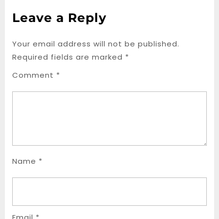
Leave a Reply
Your email address will not be published.
Required fields are marked
*
Comment
*
Name
*
Email
*