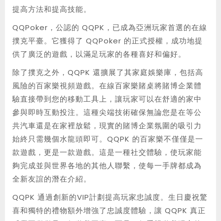
提高方法和提高技能。
QQPoker，公認的 QQPK，已成為亞洲玩家首選的在線
撲克平臺。它獲得了 QQPoker 的正式授權，成功地提
供了廣泛的遊戲，以滿足玩家的各種喜好和偏好。
除了撲克之外，QQPK 還擴展了其家庭娛樂庫，包括高
風險的百家樂視頻遊戲。在線百家樂賭桌將賭博企業體
驗直接帶到您的移動工具上，讓玩家可以在舒適的家中
參與即時互動投注。這種尖端技術確保無論您是在等公
共汽車還是在家裡放鬆，現實的賭博企業氛圍的吸引力
始終只需幾個水龍頭即可。QQPK 的百家樂不僅僅是一
款遊戲，更是一款遊戲。這是一種社交體驗，使玩家能
夠完成並與世界各地的其他人聯繫，使每一手牌都成為
全新友誼的潛在介紹。
QQPK 通過創新的VIP計劃提高玩家忠誠度。生日慶祝驚
喜和獨特的禮物額外增強了忠誠度體驗，讓 QQPK 真正