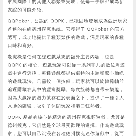
家與國際上的其他人聯繫並完成，使每一手牌都成為新
友誼的可能介紹。
QQPoker，公認的 QQPK，已穩固地發展成為亞洲玩家
首選的在線德州撲克系統。它獲得了 QQPoker 的官方
認可，成功地提供了種類繁多的遊戲，滿足玩家的多種
口味和喜好。
老虎機是任何在線遊戲系統的額外主要內容，也是
QQPK 的核心。遊戲玩家可以從一系列非凡的數位埠遊
戲中進行選擇，每種遊戲都提供獨特的主題和驚心動魄
的遊戲玩法。只需按一個按鈕，玩家就可以旋轉捲軸並
追逐隱藏在其中的豐富獎勵。每次旋轉都會帶來樂趣，
因為大贏家的潛力就存在於表面之下，提供了一種引人
入勝的體驗，吸引了休閒玩家和港口狂熱者。
QQPK 產品的核心是精選的德州撲克視頻遊戲，尤其是
德州撲克，它仍然是全球最受歡迎的選擇。作為遊戲玩
家，您可以自己沉浸在各種德州撲克迷你遊戲中，從而