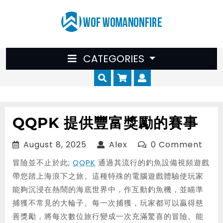
Skip
to
content
CATEGORIES
Cart
Myaccount
QQPK 提供豐富獎勵的賽事
August
Alex
August 8, 2025
Alex
0 Comment
8,
冒險並不止於此;
QQPK
通過其流行的釣魚設備視頻遊戲
2025
帶您踏上海浪下之旅。這種特殊的電腦遊戲體驗使玩家
能夠沉浸在熱鬧的海底世界中，作互動釣魚機，並瞄準
捕獲不常見的大輪子。每一次捕獲，玩家都可以贏得慈
善獎勵，將每次數位旅行變成一次充滿驚喜的冒險。能