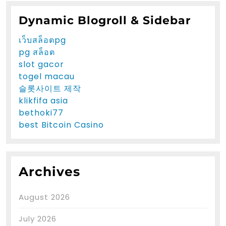
pagination
Dynamic Blogroll & Sidebar
เว็บสล็อตpg
pg สล็อต
slot gacor
togel macau
슬롯사이트 제작
klikfifa asia
bethoki77
best Bitcoin Casino
Archives
August 2026
July 2026