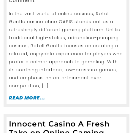
Casino
8,
Comment
2025
A
In the vast world of online casinos, Retell
Unique
Gentle casino ohne OASIS stands out as a
Online
refreshingly different gaming platform. Unlike
Gaming
traditional high-stakes, adrenaline-pumping
Experience
casinos, Retell Gentle focuses on creating a
relaxed, enjoyable experience for players who
prefer a calmer approach to gambling. With
its soothing interface, low-pressure games,
and emphasis on entertainment over
competition, […]
READ
READ MORE...
MORE...
Innocent Casino A Fresh
Innoce
Take on Online Gaming