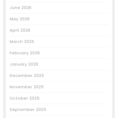
June 2026
May 2026
April 2026
March 2026
February 2026
January 2026
December 2025
November 2025
October 2025
September 2025