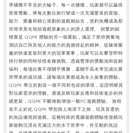
勵
準捕獲不常見的大輪子。每一次捕獲，玩家都可以贏得
的
慈善獎勵，將每次數位旅行變成一次充滿驚喜的冒險。
賽
能力、樂趣和精心策劃的遊戲相結合，使釣魚機成為那
些尋求美化視頻遊戲形象的人的誘人選擇。 頻繁的錦
事
標賽是 QQPK 體驗的另一個重點，滿足了那些興奮地
測試自己與其他人的能力的負擔得起的精神。從確保樂
趣的快速套裝到更大的冠軍賽事，玩家可以在攀登即時
排行榜的同時珍惜各種挑戰。憑藉豐厚的獎勵池和促銷
福利，每場比賽不僅關乎獲勝，還關乎高水準完成比賽
所帶來的成功感，讓每場比賽都成為令人振奮的體驗。
QQPK 專注於創造一個不同和包容的環境，這證明瞭其
對玩家需求的理解。通過反映玩家反應和技術進步的持
續更新，QQPK 不斷推動增強一般PC遊戲體驗。 旅程
並不止於此;QQPK 帶您踏上海浪下之旅，玩其首選的
釣魚設備視頻遊戲。這種特殊的電腦遊戲體驗使遊戲玩
家能夠沉浸在充滿活力的水下世界中，作互動釣魚設