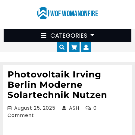
Skip
to
content
CATEGORIES
Cart
Myaccount
Photovoltaik Irving
Berlin Moderne
Solartechnik Nutzen
August
ASH
August 25, 2025
ASH
0
25,
Comment
2025