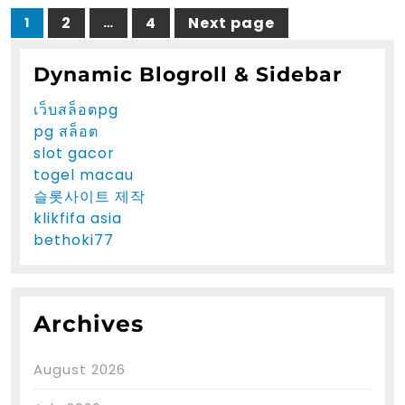
Posts
2
4
Next page
1
…
Page
Page
Page
pagination
Dynamic Blogroll & Sidebar
เว็บสล็อตpg
pg สล็อต
slot gacor
togel macau
슬롯사이트 제작
klikfifa asia
bethoki77
Archives
August 2026