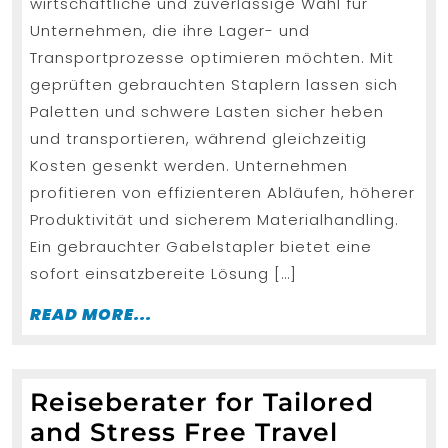
wirtschaftliche und zuverlässige Wahl für
Lager
Unternehmen, die ihre Lager- und
und
Transportprozesse optimieren möchten. Mit
Logistik
geprüften gebrauchten Staplern lassen sich
Paletten und schwere Lasten sicher heben
und transportieren, während gleichzeitig
Kosten gesenkt werden. Unternehmen
profitieren von effizienteren Abläufen, höherer
Produktivität und sicherem Materialhandling.
Ein gebrauchter Gabelstapler bietet eine
sofort einsatzbereite Lösung […]
READ
READ MORE...
MORE...
Reiseberater for Tailored
and Stress Free Travel