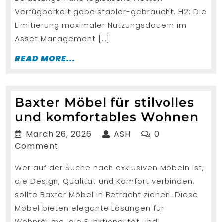
Verfügbarkeit gabelstapler-gebraucht. H2: Die
Limitierung maximaler Nutzungsdauern im
Asset Management […]
READ
READ MORE...
MORE...
Baxter Möbel für stilvolles
Bax
und komfortables Wohnen
Mö
March
ASH
March 26, 2026
ASH
0
für
26,
Comment
2026
sti
Wer auf der Suche nach exklusiven Möbeln ist,
un
die Design, Qualität und Komfort verbinden,
kom
sollte Baxter Möbel in Betracht ziehen. Diese
Wo
Möbel bieten elegante Lösungen für
Wohnräume, die Funktionalität und