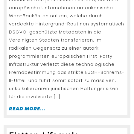
der
europäische Unternehmen amerikanische
DACH-
Web-Baukästen nutzen, welche durch
Compliance
verdeckte Hintergrund-Routinen systematisch
Falle
DSGVO-geschützte Metadaten in die
bei
Vereinigten Staaten transferieren. Im
US-
radikalen Gegensatz zu einer autark
programmierten europäischen First-Party-
Software?
Infrastruktur verletzt diese technologische
Fremdbestimmung das strikte EuGH-Schrems-
II-Urteil und führt somit sofort zu massiven,
unkalkulierbaren juristischen Haftungsrisiken
für die involvierte […]
READ
READ MORE...
MORE...