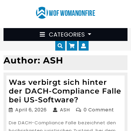
Skip
to
content
CATEGORIES
Cart
Myaccount
Author:
ASH
Was verbirgt sich hinter
der DACH-Compliance Falle
Was
bei US-Software?
verbirgt
April
ASH
April 6, 2026
ASH
0 Comment
sich
6,
Die DACH-Compliance Falle bezeichnet den
2026
hinter
hochriskanten juristischen Zustand, bei dem