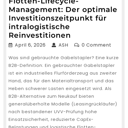
Flotten-Lifecycle-
Management: Der optimale
Investitionszeitpunkt für
intralogistische
Flotten-
Reinvestitionen
Lifecycle-
April
ASH
April 6, 2026
ASH
0 Comment
Management:
6,
Was sind gebrauchte Gabelstapler? Eine kurze
2026
Der
B2B-Definition: Ein gebrauchter Gabelstapler
optimale
ist ein industrielles Flurförderzeug aus zweiter
Investitionsze
Hand, das für den Materialtransport und das
für
Heben schwerer Lasten eingesetzt wird. Als
intralogistisc
B2B-Alternative zum Neukauf bieten
Reinvestition
generalüberholte Modelle (Leasingrückläufer)
nach bestandener UVV-Prüfung hohe
Einsatzsicherheit, reduzierte CapEx-
Belastungen und logistische Flotten-