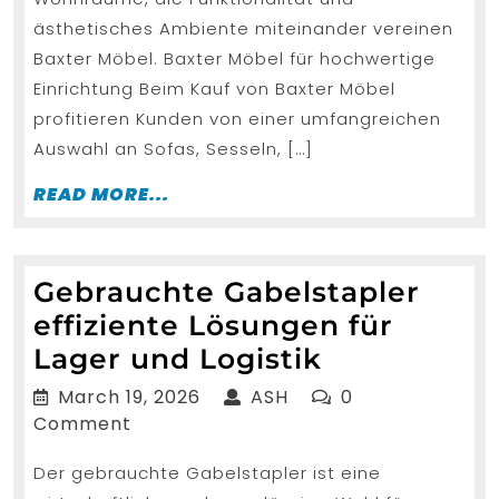
ästhetisches Ambiente miteinander vereinen
Baxter Möbel. Baxter Möbel für hochwertige
Einrichtung Beim Kauf von Baxter Möbel
profitieren Kunden von einer umfangreichen
Auswahl an Sofas, Sesseln, […]
READ
READ MORE...
MORE...
Gebrauchte Gabelstapler
effiziente Lösungen für
Gebraucht
Lager und Logistik
Gabelstapl
March
ASH
March 19, 2026
ASH
0
effiziente
19,
Comment
2026
Lösungen
Der gebrauchte Gabelstapler ist eine
für