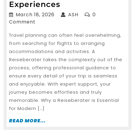
Reiseberater
Experiences
for
March
ASH
March 18, 2026
ASH
0
Tailored
18,
Comment
2026
and
Travel planning can often feel overwhelming,
Stress
from searching for flights to arranging
Free
accommodations and activities. A
Travel
Reiseberater takes the complexity out of the
Experiences
process, offering professional guidance to
ensure every detail of your trip is seamless
and enjoyable. With expert support, your
journey becomes effortless and truly
memorable. Why a Reiseberater is Essential
for Modern […]
READ
READ MORE...
MORE...