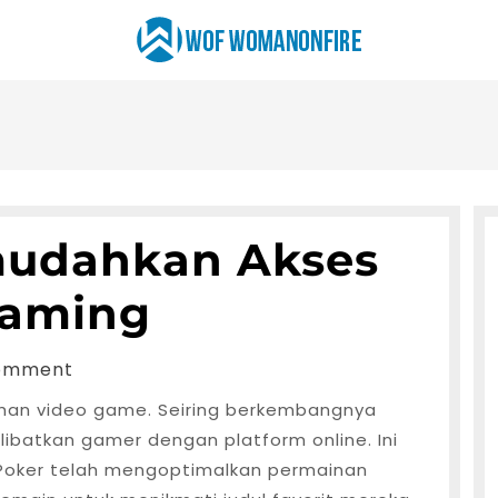
udahkan Akses
Gaming
omment
han video game. Seiring berkembangnya
libatkan gamer dengan platform online. Ini
oker telah mengoptimalkan permainan