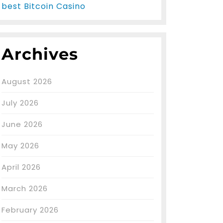
best Bitcoin Casino
Archives
August 2026
July 2026
June 2026
May 2026
April 2026
March 2026
February 2026