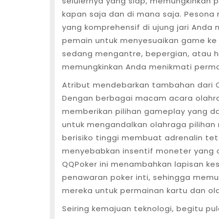
selulernya yang siap, memungkinkan p
kapan saja dan di mana saja. Pesona 
yang komprehensif di ujung jari Anda
pemain untuk menyesuaikan game ke d
sedang mengantre, bepergian, atau h
memungkinkan Anda menikmati perma
Atribut mendebarkan tambahan dari Q
Dengan berbagai macam acara olahrag
memberikan pilihan gameplay yang d
untuk mengandalkan olahraga pilihan 
berisiko tinggi membuat adrenalin t
menyebabkan insentif moneter yang cu
QQPoker ini menambahkan lapisan k
penawaran poker inti, sehingga memu
mereka untuk permainan kartu dan ol
Seiring kemajuan teknologi, begitu pu