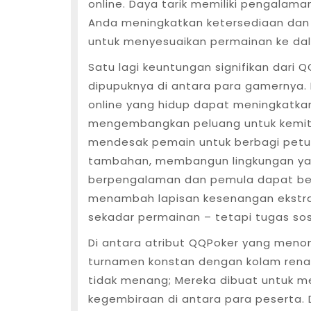
online. Daya tarik memiliki pengalaman
Anda meningkatkan ketersediaan da
untuk menyesuaikan permainan ke dal
Satu lagi keuntungan signifikan dari 
dipupuknya di antara para gamernya. 
online yang hidup dapat meningkatk
mengembangkan peluang untuk kemitr
mendesak pemain untuk berbagi petu
tambahan, membangun lingkungan y
berpengalaman dan pemula dapat ber
menambah lapisan kesenangan ekstra 
sekadar permainan – tetapi tugas so
Di antara atribut QQPoker yang meno
turnamen konstan dengan kolam renan
tidak menang; Mereka dibuat untuk 
kegembiraan di antara para peserta. 