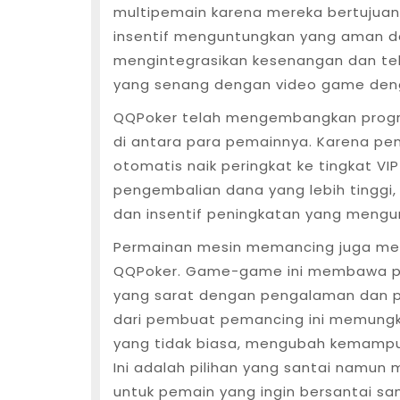
multipemain karena mereka bertujuan 
insentif menguntungkan yang aman dan
mengintegrasikan kesenangan dan tek
yang senang dengan video game de
QQPoker telah mengembangkan progra
di antara para pemainnya. Karena pe
otomatis naik peringkat ke tingkat VI
pengembalian dana yang lebih tinggi
dan insentif peningkatan yang mengu
Permainan mesin memancing juga men
QQPoker. Game-game ini membawa pem
yang sarat dengan pengalaman dan pel
dari pembuat pemancing ini memungk
yang tidak biasa, mengubah kemampu
Ini adalah pilihan yang santai namun 
untuk pemain yang ingin bersantai sa