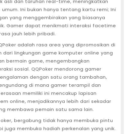
 asli dan taruhan real-time, meningkatkan
mum. Ini bukan hanya tentang kartu remi; Ini
ngan yang menggembirakan yang biasanya
sik. Gamer dapat menikmati interaksi facetime
a jauh lebih pribadi.
QQPoker adalah rasa area yang dipromosikan di
n dari lingkungan game komputer online yang
man bermain game, mengembangkan
teraksi sosial. QQPoker mendorong gamer
n pengalaman dengan satu orang tambahan,
ngundang di mana gamer terampil dan
rasaan memiliki ini mencakup lapisan
m online, menjadikannya lebih dari sekadar
 yang membawa pemain satu sama lain.
oker, bergabung tidak hanya membuka pintu
i juga membuka hadiah perkenalan yang unik.