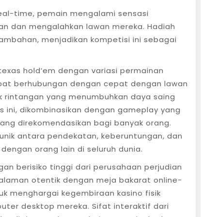
real-time, pemain mengalami sensasi
kan dan mengalahkan lawan mereka. Hadiah
tambahan, menjadikan kompetisi ini sebagai
texas hold’em dengan variasi permainan
apat berhubungan dengan cepat dengan lawan
yak rintangan yang menumbuhkan daya saing
s ini, dikombinasikan dengan gameplay yang
yang direkomendasikan bagi banyak orang.
nik antara pendekatan, keberuntungan, dan
dengan orang lain di seluruh dunia.
an berisiko tinggi dari perusahaan perjudian
laman otentik dengan meja bakarat online-
uk menghargai kegembiraan kasino fisik
uter desktop mereka. Sifat interaktif dari