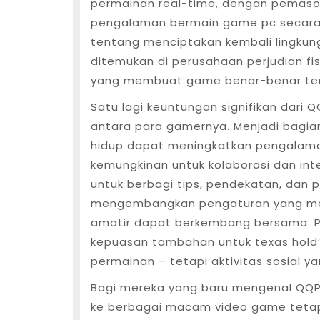
permainan real-time, dengan pemasok
pengalaman bermain game pc secara u
tentang menciptakan kembali lingku
ditemukan di perusahaan perjudian fi
yang membuat game benar-benar teras
Satu lagi keuntungan signifikan dari 
antara para gamernya. Menjadi bagia
hidup dapat meningkatkan pengala
kemungkinan untuk kolaborasi dan in
untuk berbagi tips, pendekatan, da
mengembangkan pengaturan yang me
amatir dapat berkembang bersama. Pe
kepuasan tambahan untuk texas hold’e
permainan – tetapi aktivitas sosial
Bagi mereka yang baru mengenal QQP
ke berbagai macam video game tetap