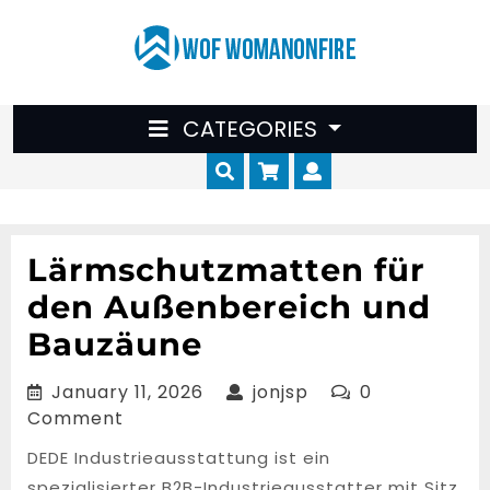
Skip
to
content
CATEGORIES
Cart
Myaccount
Lärmschutzmatten für
den Außenbereich und
Bauzäune
January
jonjsp
January 11, 2026
jonjsp
0
11,
Comment
2026
DEDE Industrieausstattung ist ein
spezialisierter B2B-Industrieausstatter mit Sitz