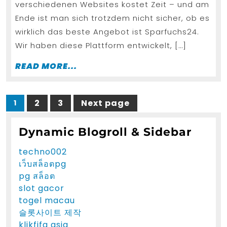
Angebote
verschiedenen Websites kostet Zeit – und am
Ende ist man sich trotzdem nicht sicher, ob es
zu
wirklich das beste Angebot ist Sparfuchs24.
finden
Wir haben diese Plattform entwickelt, […]
READ
READ MORE...
MORE...
Posts
2
3
Next page
1
Page
Page
Page
pagination
Dynamic Blogroll & Sidebar
techno002
เว็บสล็อตpg
pg สล็อต
slot gacor
togel macau
슬롯사이트 제작
klikfifa asia