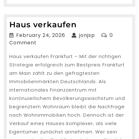
MORE...
Haus
Haus verkaufen
verkaufen
February
jonjsp
February 24, 2026
jonjsp
0
24,
Comment
2026
Haus verkaufen Frankfurt – Mit der richtigen
Strategie erfolgreich zum Bestpreis Frankfurt
am Main zählt zu den gefragtesten
Immobilienmärkten Deutschlands. Als
internationales Finanzzentrum mit
kontinuierlichem Bevölkerungswachstum und
begrenztem Wohnraum bleibt die Nachfrage
nach Wohnimmobilien hoch. Dennoch ist der
Verkauf eines Hauses komplexer, als viele
Eigentümer zunächst annehmen. Wer sein