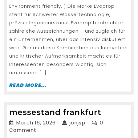
Environment friendly. ) Die Marke Evodrop
steht für Schweizer Wassertechnologie,
präzise Ingenieurskunst Evodrop beobachter
zahlreiche Auszeichnungen – und zugleich für
ein Unternehmen, über das intensiv diskutiert
wird. Genau diese Kombination aus Innovation
und kritischer Aufmerksamkeit macht es für
Interessenten besonders wichtig, sich
umfassend […]
READ
READ MORE...
MORE...
messest
messestand frankfurt
frankfur
March
jonjsp
March 16, 2026
jonjsp
0
16,
Comment
2026