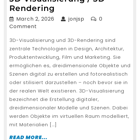
3D
Rendering
Visualisierung
March
jonjsp
March 2, 2026
jonjsp
0
/
2,
Comment
2026
3D
3D-Visualisierung und 3D-Rendering sind
Rendering
zentrale Technologien in Design, Architektur,
Produktentwicklung, Film und Marketing. Sie
ermöglichen es, dreidimensionale Objekte und
Szenen digital zu erstellen und fotorealistisch
oder stilisiert darzustellen – noch bevor sie in
der realen Welt existieren. 3D-Visualisierung
bezeichnet die Erstellung digitaler,
dreidimensionaler Modelle und Szenen. Dabei
werden Objekte im virtuellen Raum modelliert,
mit Materialien […]
READ
READ MORE...