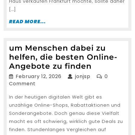
Haus verkaufen Frankfurt möchte, sollte daher
[…]
READ
READ MORE...
MORE...
um Menschen dabei zu
helfen, die besten Online-
um
Angebote zu finden
Menschen
February
jonjsp
February 12, 2026
jonjsp
0
dabei
12,
Comment
2026
zu
In der heutigen digitalen Welt gibt es
helfen,
unzählige Online-Shops, Rabattaktionen und
die
Sonderangebote. Doch genau diese Vielfalt
besten
macht es oft schwierig, wirklich gute Deals zu
Online-
finden. Stundenlanges Vergleichen auf