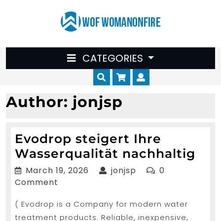
Skip
to
content
CATEGORIES
Cart
Myaccount
Author:
jonjsp
Evodrop steigert Ihre
Evo
Wasserqualität nachhaltig
ste
March
jonjsp
March 19, 2026
jonjsp
0
Ihr
19,
Comment
2026
Was
( Evodrop is a Company for modern water
nac
treatment products. Reliable, inexpensive,