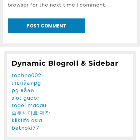
browser for the next time I comment.
Dynamic Blogroll & Sidebar
techno002
เว็บสล็อตpg
pg สล็อต
slot gacor
togel macau
슬롯사이트 제작
klikfifa asia
bethoki77