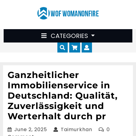
Skip
to
content
CATEGORIES
Cart
Myaccount
Ganzheitlicher
Immobilienservice in
Deutschland: Qualität,
Zuverlässigkeit und
Werterhalt durch pr
June
Taimurkhan
June 2, 2025
Taimurkhan
0