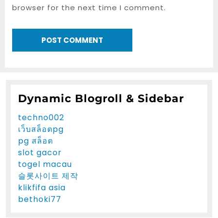
browser for the next time I comment.
Dynamic Blogroll & Sidebar
techno002
เว็บสล็อตpg
pg สล็อต
slot gacor
togel macau
슬롯사이트 제작
klikfifa asia
bethoki77