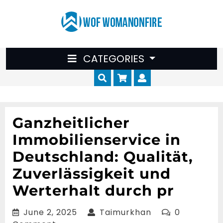
Skip
to
content
CATEGORIES
Cart
Myaccount
Ganzheitlicher
Immobilienservice in
Deutschland: Qualität,
Zuverlässigkeit und
Werterhalt durch pr
June
Taimurkhan
June 2, 2025
Taimurkhan
0