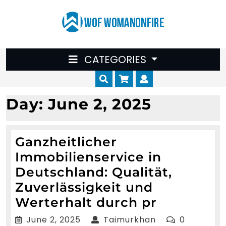
Skip
to
content
CATEGORIES
Cart
Myaccount
Day:
June 2, 2025
Ganzheitlicher
Immobilienservice in
Deutschland: Qualität,
Zuverlässigkeit und
Ganzheitl
Werterhalt durch pr
Immobilie
June
Taimurkhan
June 2, 2025
Taimurkhan
0