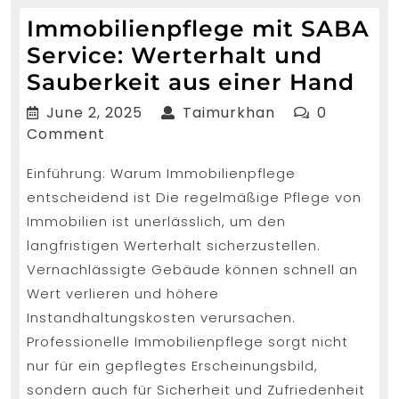
Immobilienpflege mit SABA
Service: Werterhalt und
Imm
Sauberkeit aus einer Hand
mit
June
Taimurkhan
June 2, 2025
Taimurkhan
0
SA
2,
Comment
2025
Ser
Einführung: Warum Immobilienpflege
Wer
entscheidend ist Die regelmäßige Pflege von
un
Immobilien ist unerlässlich, um den
Sau
langfristigen Werterhalt sicherzustellen.
aus
Vernachlässigte Gebäude können schnell an
ein
Wert verlieren und höhere
Instandhaltungskosten verursachen.
Ha
Professionelle Immobilienpflege sorgt nicht
nur für ein gepflegtes Erscheinungsbild,
sondern auch für Sicherheit und Zufriedenheit