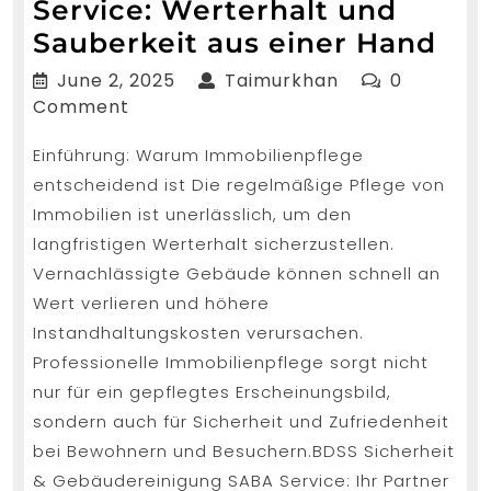
Service: Werterhalt und
Imm
Sauberkeit aus einer Hand
mit
June
Taimurkhan
June 2, 2025
Taimurkhan
0
SA
2,
Comment
2025
Ser
Einführung: Warum Immobilienpflege
Wer
entscheidend ist Die regelmäßige Pflege von
un
Immobilien ist unerlässlich, um den
Sau
langfristigen Werterhalt sicherzustellen.
aus
Vernachlässigte Gebäude können schnell an
ein
Wert verlieren und höhere
Instandhaltungskosten verursachen.
Ha
Professionelle Immobilienpflege sorgt nicht
nur für ein gepflegtes Erscheinungsbild,
sondern auch für Sicherheit und Zufriedenheit
bei Bewohnern und Besuchern.BDSS Sicherheit
& Gebäudereinigung SABA Service: Ihr Partner