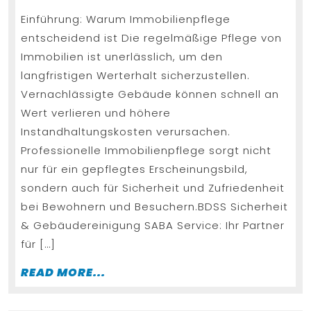
2025
Ser
Einführung: Warum Immobilienpflege
Wer
entscheidend ist Die regelmäßige Pflege von
un
Immobilien ist unerlässlich, um den
Sau
langfristigen Werterhalt sicherzustellen.
aus
Vernachlässigte Gebäude können schnell an
ein
Wert verlieren und höhere
Instandhaltungskosten verursachen.
Ha
Professionelle Immobilienpflege sorgt nicht
nur für ein gepflegtes Erscheinungsbild,
sondern auch für Sicherheit und Zufriedenheit
bei Bewohnern und Besuchern.BDSS Sicherheit
& Gebäudereinigung SABA Service: Ihr Partner
für […]
READ
READ MORE...
MORE...