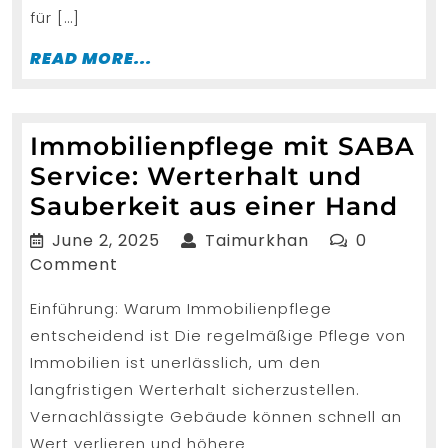
für […]
READ
READ MORE...
MORE...
Immobilienpflege mit SABA
Service: Werterhalt und
Imm
Sauberkeit aus einer Hand
mit
June
Taimurkhan
June 2, 2025
Taimurkhan
0
SA
2,
Comment
2025
Ser
Einführung: Warum Immobilienpflege
Wer
entscheidend ist Die regelmäßige Pflege von
un
Immobilien ist unerlässlich, um den
Sau
langfristigen Werterhalt sicherzustellen.
aus
Vernachlässigte Gebäude können schnell an
ein
Wert verlieren und höhere