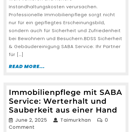
Instandhaltungskosten verursachen.
Ha
Professionelle Immobilienpflege sorgt nicht
nur für ein gepflegtes Erscheinungsbild,
sondern auch für Sicherheit und Zufriedenheit
bei Bewohnern und Besuchern.BDSS Sicherheit
& Gebäudereinigung SABA Service: Ihr Partner
für […]
READ
READ MORE...
MORE...
Immobilienpflege mit SABA
Service: Werterhalt und
Imm
Sauberkeit aus einer Hand
mit
June
Taimurkhan
June 2, 2025
Taimurkhan
0
SA
2,
Comment