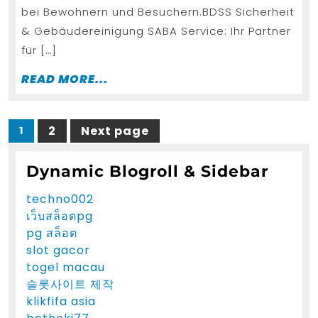
bei Bewohnern und Besuchern.BDSS Sicherheit
& Gebäudereinigung SABA Service: Ihr Partner
für […]
READ
READ MORE...
MORE...
Posts
2
Next page
1
Page
Page
pagination
Dynamic Blogroll & Sidebar
techno002
เว็บสล็อตpg
pg สล็อต
slot gacor
togel macau
슬롯사이트 제작
klikfifa asia