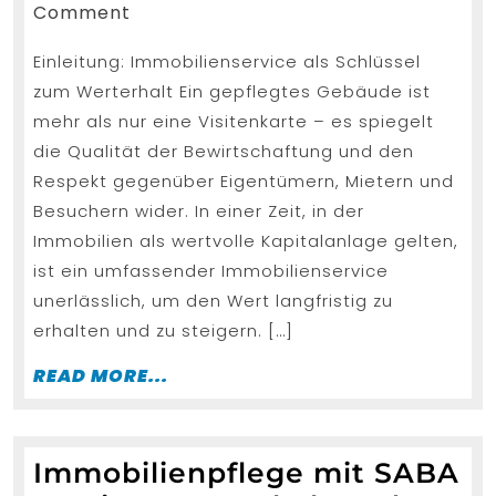
in
2,
Comment
2025
Deutschla
Einleitung: Immobilienservice als Schlüssel
Qualität,
zum Werterhalt Ein gepflegtes Gebäude ist
Zuverläss
mehr als nur eine Visitenkarte – es spiegelt
und
die Qualität der Bewirtschaftung und den
Werterhal
Respekt gegenüber Eigentümern, Mietern und
durch
Besuchern wider. In einer Zeit, in der
Immobilien als wertvolle Kapitalanlage gelten,
pr
ist ein umfassender Immobilienservice
unerlässlich, um den Wert langfristig zu
erhalten und zu steigern. […]
READ
READ MORE...
MORE...
Immobilienpflege mit SABA