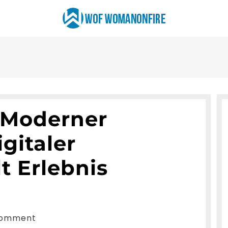
 Moderner
gitaler
t Erlebnis
Comment