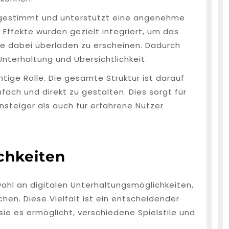
bgestimmt und unterstützt eine angenehme
Effekte wurden gezielt integriert, um das
hne dabei überladen zu erscheinen. Dadurch
nterhaltung und Übersichtlichkeit.
htige Rolle. Die gesamte Struktur ist darauf
fach und direkt zu gestalten. Dies sorgt für
Einsteiger als auch für erfahrene Nutzer
chkeiten
ahl an digitalen Unterhaltungsmöglichkeiten,
hen. Diese Vielfalt ist ein entscheidender
ie es ermöglicht, verschiedene Spielstile und