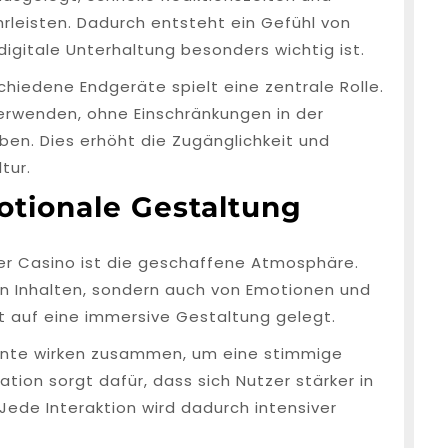
hrleisten. Dadurch entsteht ein Gefühl von
 digitale Unterhaltung besonders wichtig ist.
hiedene Endgeräte spielt eine zentrale Rolle.
verwenden, ohne Einschränkungen in der
eben. Dies erhöht die Zugänglichkeit und
tur.
tionale Gestaltung
cer Casino ist die geschaffene Atmosphäre.
von Inhalten, sondern auch von Emotionen und
t auf eine immersive Gestaltung gelegt.
ente wirken zusammen, um eine stimmige
ion sorgt dafür, dass sich Nutzer stärker in
Jede Interaktion wird dadurch intensiver