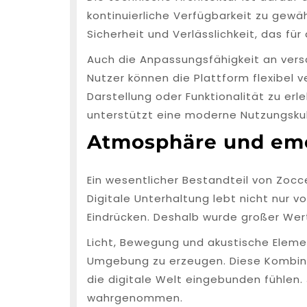
kontinuierliche Verfügbarkeit zu gewä
Sicherheit und Verlässlichkeit, das für
Auch die Anpassungsfähigkeit an versc
Nutzer können die Plattform flexibel 
Darstellung oder Funktionalität zu erl
unterstützt eine moderne Nutzungskul
Atmosphäre und emo
Ein wesentlicher Bestandteil von Zoc
Digitale Unterhaltung lebt nicht nur 
Eindrücken. Deshalb wurde großer Wer
Licht, Bewegung und akustische Elem
Umgebung zu erzeugen. Diese Kombinat
die digitale Welt eingebunden fühlen. 
wahrgenommen.