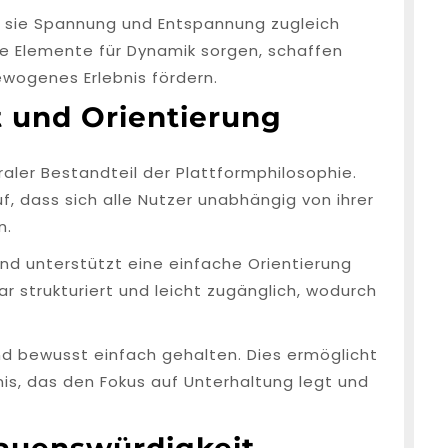
s sie Spannung und Entspannung zugleich
 Elemente für Dynamik sorgen, schaffen
wogenes Erlebnis fördern.
t und Orientierung
traler Bestandteil der Plattformphilosophie.
, dass sich alle Nutzer unabhängig von ihrer
n.
und unterstützt eine einfache Orientierung
lar strukturiert und leicht zugänglich, wodurch
d bewusst einfach gehalten. Dies ermöglicht
nis, das den Fokus auf Unterhaltung legt und