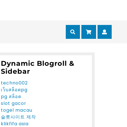
Cart
Myacc
Dynamic Blogroll &
Sidebar
techno002
เว็บสล็อตpg
pg สล็อต
slot gacor
togel macau
슬롯사이트 제작
klikfifa asia