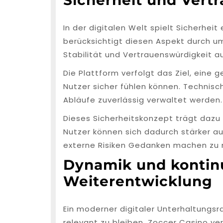
Sicherheit und Vert
In der digitalen Welt spielt Sicherhei
berücksichtigt diesen Aspekt durch 
Stabilität und Vertrauenswürdigkeit au
Die Plattform verfolgt das Ziel, eine
Nutzer sicher fühlen können. Techni
Abläufe zuverlässig verwaltet werden.
Dieses Sicherheitskonzept trägt dazu 
Nutzer können sich dadurch stärker au
externe Risiken Gedanken machen zu
Dynamik und kontinu
Weiterentwicklung
Ein moderner digitaler Unterhaltungs
relevant zu bleiben. Zoccer Casino ve