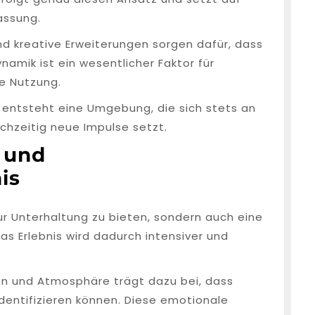
assung.
nd kreative Erweiterungen sorgen dafür, dass
ynamik ist ein wesentlicher Faktor für
ge Nutzung.
entsteht eine Umgebung, die sich stets an
chzeitig neue Impulse setzt.
 und
is
nur Unterhaltung zu bieten, sondern auch eine
s Erlebnis wird dadurch intensiver und
ion und Atmosphäre trägt dazu bei, dass
identifizieren können. Diese emotionale