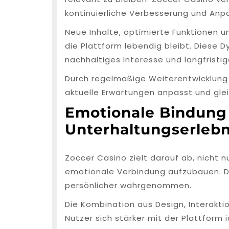
kontinuierliche Verbesserung und Anp
Neue Inhalte, optimierte Funktionen u
die Plattform lebendig bleibt. Diese D
nachhaltiges Interesse und langfristi
Durch regelmäßige Weiterentwicklung 
aktuelle Erwartungen anpasst und glei
Emotionale Bindung
Unterhaltungserlebn
Zoccer Casino zielt darauf ab, nicht 
emotionale Verbindung aufzubauen. Da
persönlicher wahrgenommen.
Die Kombination aus Design, Interakt
Nutzer sich stärker mit der Plattform 