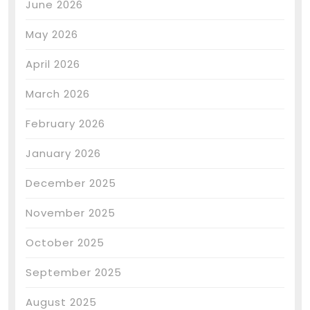
June 2026
May 2026
April 2026
March 2026
February 2026
January 2026
December 2025
November 2025
October 2025
September 2025
August 2025