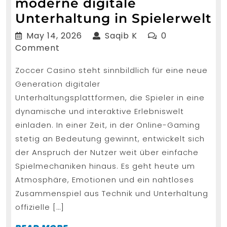
moderne digitale
Z
Unterhaltung in Spielerwelt
Ca
May
Saqib
May 14, 2026
Saqib K
0
Er
14,
K
Comment
2026
fü
Zoccer Casino steht sinnbildlich für eine neue
m
Generation digitaler
di
Unterhaltungsplattformen, die Spieler in eine
U
dynamische und interaktive Erlebniswelt
in
einladen. In einer Zeit, in der Online-Gaming
Sp
stetig an Bedeutung gewinnt, entwickelt sich
der Anspruch der Nutzer weit über einfache
Spielmechaniken hinaus. Es geht heute um
Atmosphäre, Emotionen und ein nahtloses
Zusammenspiel aus Technik und Unterhaltung
offizielle […]