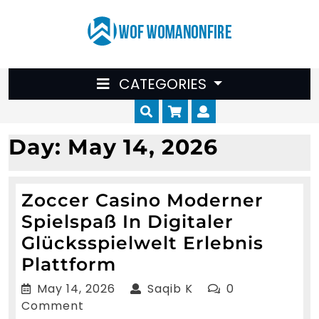
Skip
to
content
CATEGORIES
Cart
Myaccount
Day:
May 14, 2026
Zoccer Casino Moderner
Spielspaß In Digitaler
Glücksspielwelt Erlebnis
Zoccer
Plattform
Casino
May
Saqib
May 14, 2026
Saqib K
0
Moderner
14,
K
Comment