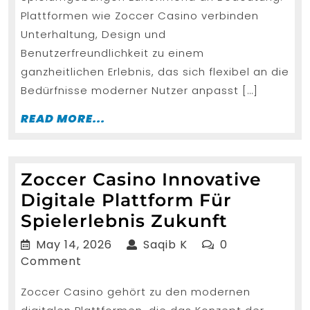
Plattformen wie Zoccer Casino verbinden
Unterhaltung, Design und
Benutzerfreundlichkeit zu einem
ganzheitlichen Erlebnis, das sich flexibel an die
Bedürfnisse moderner Nutzer anpasst […]
READ
READ MORE...
MORE...
Zoccer Casino Innovative
Digitale Plattform Für
Zoccer
Spielerlebnis Zukunft
Casino
May
Saqib
May 14, 2026
Saqib K
0
Innovati
14,
K
Comment
2026
Digitale
Zoccer Casino gehört zu den modernen
Plattfor