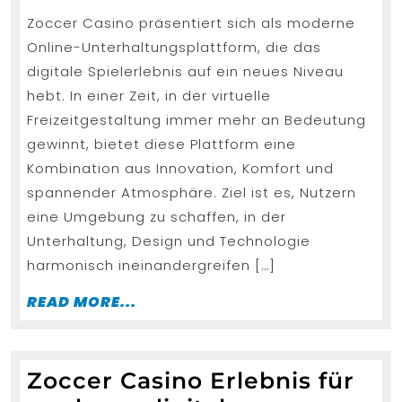
2026
Spielspaß
Zoccer Casino präsentiert sich als moderne
In
Online-Unterhaltungsplattform, die das
Digitaler
digitale Spielerlebnis auf ein neues Niveau
Glücksspielwelt
hebt. In einer Zeit, in der virtuelle
Erlebnis
Freizeitgestaltung immer mehr an Bedeutung
Plattform
gewinnt, bietet diese Plattform eine
Kombination aus Innovation, Komfort und
spannender Atmosphäre. Ziel ist es, Nutzern
eine Umgebung zu schaffen, in der
Unterhaltung, Design und Technologie
harmonisch ineinandergreifen […]
READ
READ MORE...
MORE...
Zoccer Casino Erlebnis für