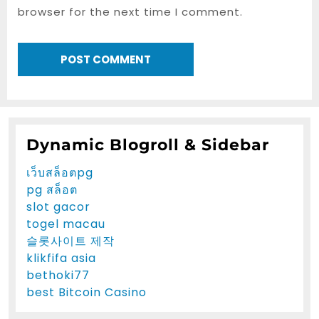
browser for the next time I comment.
Dynamic Blogroll & Sidebar
เว็บสล็อตpg
pg สล็อต
slot gacor
togel macau
슬롯사이트 제작
klikfifa asia
bethoki77
best Bitcoin Casino