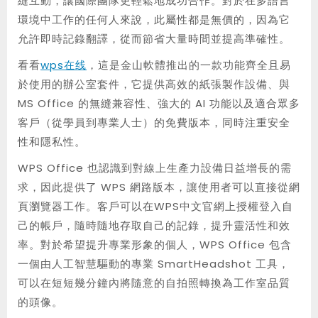
縫互動，讓國際團隊更輕鬆地成功合作。對於在多語言
環境中工作的任何人來說，此屬性都是無價的，因為它
允許即時記錄翻譯，從而節省大量時間並提高準確性。
看看
wps在线
，這是金山軟體推出的一款功能齊全且易
於使用的辦公室套件，它提供高效的紙張製作設備、與
MS Office 的無縫兼容性、強大的 AI 功能以及適合眾多
客戶（從學員到專業人士）的免費版本，同時注重安全
性和隱私性。
WPS Office 也認識到對線上生產力設備日益增長的需
求，因此提供了 WPS 網路版本，讓使用者可以直接從網
頁瀏覽器工作。客戶可以在WPS中文官網上授權登入自
己的帳戶，隨時隨地存取自己的記錄，提升靈活性和效
率。對於希望提升專業形象的個人，WPS Office 包含
一個由人工智慧驅動的專業 SmartHeadshot 工具，
可以在短短幾分鐘內將隨意的自拍照轉換為工作室品質
的頭像。