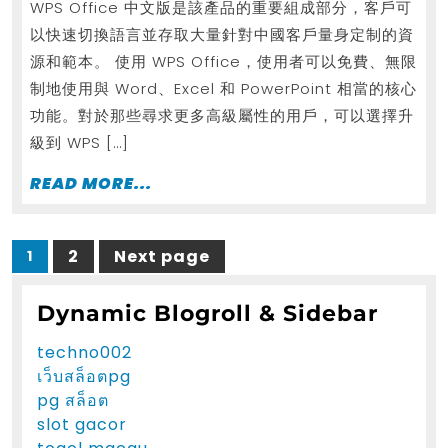
WPS Office 中文版是該產品的重要組成部分，客戶可
以快速切換語言並存取大量針對中國客戶量身定制的資
源和範本。 使用 WPS Office，使用者可以免費、無限
制地使用與 Word、Excel 和 PowerPoint 相當的核心
功能。對於那些尋求更多高級屬性的用戶，可以選擇升
級到 WPS […]
READ
READ MORE...
MORE...
Posts
2
Next page
1
Page
Page
pagination
Dynamic Blogroll & Sidebar
techno002
เว็บสล็อตpg
pg สล็อต
slot gacor