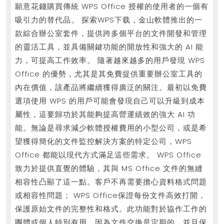
档
願意花錢購買傳統 WPS Office 授權的使用者的一個有
处
吸引力的替代品。 探索WPS下载，金山軟體推出的一
理
款綜合辦公室套件，提供跨多個平台的文件開發和管理
更
的靈活工具，並具備關鍵功能的開放性和強大的 AI 能
力，可提高工作效率。 隨著越來越多的用戶發現 WPS
智
Office 的優勢，尤其是其免費提供重要辦公室工具的
能
內在價值，該產品將繼續獲得廣泛的關注。最初以免費
選項使用 WPS 的用戶可能會發現自己可以升級到成本
屬性，這要歸功於其能夠提高營運績效的強大 AI 功
能。無論是尋求減少軟體授權費用的小型公司，或是希
望獲得簡化的文件監控解決方案的特定公司，WPS
Office 都能以現代方式滿足這些需求。 WPS Office
致力於提供直覺的體驗，其與 MS Office 文件的無縫
相容性凸顯了這一點。客戶不再需要擔心資料格式問題
或相容性問題； WPS Office保證每份文件高效打開，
保護原始文件的完整性和格式。此功能對於協作工作的
團體或個人特別有用，因為文件交換是定期的，並且保