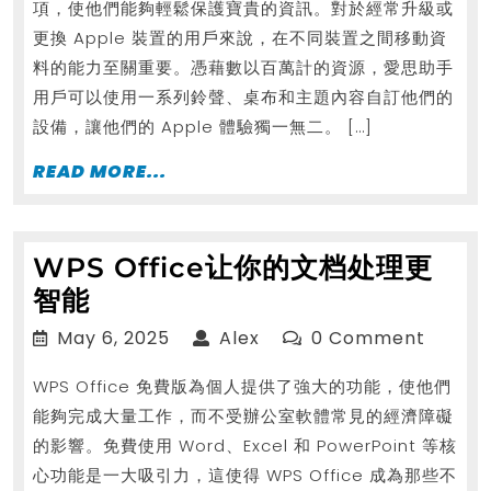
項，使他們能夠輕鬆保護寶貴的資訊。對於經常升級或
更換 Apple 裝置的用戶來說，在不同裝置之間移動資
料的能力至關重要。憑藉數以百萬計的資源，愛思助手
用戶可以使用一系列鈴聲、桌布和主題內容自訂他們的
設備，讓他們的 Apple 體驗獨一無二。 […]
READ
READ MORE...
MORE...
WPS Office让你的文档处理更
WPS
智能
Office
May
Alex
May 6, 2025
Alex
0 Comment
让
6,
WPS Office 免費版為個人提供了強大的功能，使他們
2025
你
能夠完成大量工作，而不受辦公室軟體常見的經濟障礙
的
的影響。免費使用 Word、Excel 和 PowerPoint 等核
文
心功能是一大吸引力，這使得 WPS Office 成為那些不