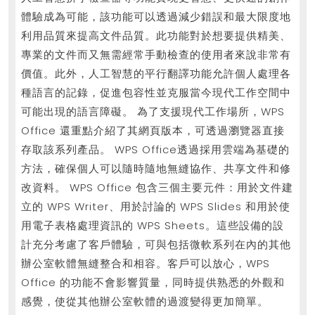
體驗成為可能，該功能可以透過減少錯誤和最大限度地
利用品質來提高文件品質。此功能對於想要提供精美、
專業的文件而又無需經常手動檢查的使用者來說非常有
價值。此外，人工智慧的平行翻譯功能允許個人處理各
種語言的記錄，促進包容性並克服當今現代工作空間中
可能出現的語言障礙。 為了支援現代工作場所，WPS
Office 還重點介紹了其網頁版本，可透過瀏覽器直接
存取該系列產品。 WPS Office透過採用雲端為基礎的
方法，確保個人可以隨時隨地無縫協作、共享文件和修
改資料。 WPS Office 包含三個主要元件：用於文件建
立的 WPS Writer、用於討論的 WPS Slides 和用於使
用電子表格處理資訊的 WPS Sheets。這些設備的設
計充分考慮了客戶體驗，可與包括微軟系列在內的其他
辦公室軟體無縫整合和相容。客戶可以放心，WPS
Office 的功能不會影響質量，同時提供熟悉的外觀和
感覺，使從其他辦公室軟體的過渡變得更加簡單。