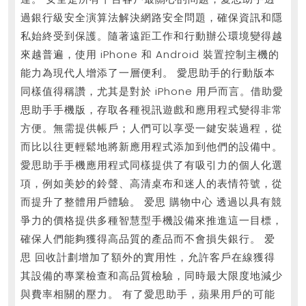
過銀行級安全演算法解決網路安全問題，確保資訊和隱
私始終受到保護。隨著遠距工作和行動辦公環境變得越
來越普遍，使用 iPhone 和 Android 裝置控制主機的
能力為現代人增添了一層便利。 愛思助手的行動版本
同樣值得稱讚，尤其是對於 iPhone 用戶而言。借助愛
思助手手機版，存取各種視訊遊戲和應用程式變得非常
方便。無需提供帳戶；人們可以享受一鍵安裝過程，從
而比以往更輕鬆地將新應用程式添加到他們的設備中。
愛思助手手機應用程式同樣提供了有吸引力的個人化選
項，例如美妙的鈴聲、高清桌布和迷人的表情符號，從
而提升了整體用戶體驗。 爱思 購物中心 透過以具有競
爭力的價格提供多種智慧型手機設備來推進這一目標，
確保人們能夠獲得高品質的產品而不會損失銀行。 爱
思 回收計劃增加了額外的實用性，允許客戶在線獲得
其設備的專業檢查和高品質檢驗，同時最大限度地減少
與費率相關的壓力。 有了愛思助手，蘋果用戶的可能