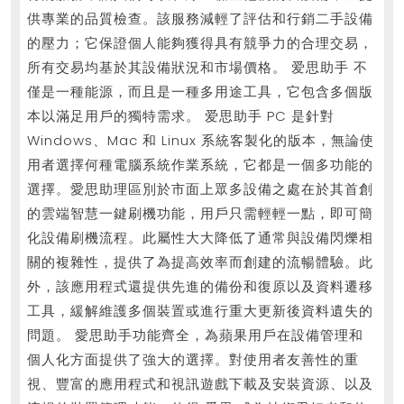
供專業的品質檢查。該服務減輕了評估和行銷二手設備
的壓力；它保證個人能夠獲得具有競爭力的合理交易，
所有交易均基於其設備狀況和市場價格。 爱思助手 不
僅是一種能源，而且是一種多用途工具，它包含多個版
本以滿足用戶的獨特需求。 爱思助手 PC 是針對
Windows、Mac 和 Linux 系統客製化的版本，無論使
用者選擇何種電腦系統作業系統，它都是一個多功能的
選擇。愛思助理區別於市面上眾多設備之處在於其首創
的雲端智慧一鍵刷機功能，用戶只需輕輕一點，即可簡
化設備刷機流程。此屬性大大降低了通常與設備閃爍相
關的複雜性，提供了為提高效率而創建的流暢體驗。此
外，該應用程式還提供先進的備份和復原以及資料遷移
工具，緩解維護多個裝置或進行重大更新後資料遺失的
問題。 愛思助手功能齊全，為蘋果用戶在設備管理和
個人化方面提供了強大的選擇。對使用者友善性的重
視、豐富的應用程式和視訊遊戲下載及安裝資源、以及