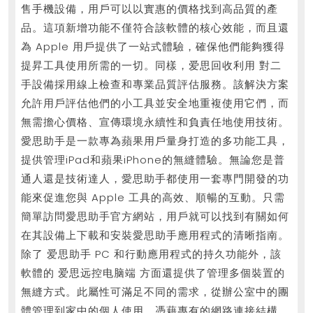
售手機設備，用戶可以以實惠的價格找到高品質的產
品。這項新增功能不僅符合該軟體的核心效能，而且還
為 Apple 用戶提供了一站式體驗，確保他們能夠獲得
提昇工具使用所需的一切。同樣，爱思回收利用 對二
手設備採用線上檢查和專業品質評估服務。該解決方案
允許用戶評估他們的小工具並安全地重複使用它們，而
無需擔心價格、宣傳環境永續性和負責任地使用技術。
愛思助手是一款專為蘋果用戶量身打造的多功能工具，
提供管理iPad和蘋果iPhone的無縫體驗。無論您是普
通人還是技術達人，愛思助手都使用一套專門開發的功
能來促進您與 Apple 工具的高效、順暢的互動。只需
簡單訪問愛思助手官方網站，用戶就可以找到有關如何
在其設備上下載和安裝愛思助手應用程式的清晰指南。
除了 爱思助手 PC 和行動應用程式的持久功能外，該
軟體的 爱思远控电脑端 方面還提供了管理多個裝置的
無縫方式。此屬性可滿足不同的需求，從辦公室中的團
體管理到家中的個人使用。憑藉專有的網路連接結構，