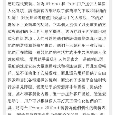
應用程式安裝，並為 iPhone 和 iPad 用戶提供大量個
人化選項。請造訪官方網站以了解簡單的下載和詳細的
功能！ 對於那些考慮使用愛思助手的人來說，它的好
處遠不止於簡單的功能。它為個人提供了以更重要的方
式與他們的小工具互動的機會。透過存取全面的應用程
式和自訂選項，人們可以將他們的設備轉變為真正展現
他們的選擇和身份的東西。他們不只是利用一種設備；
他們正在體驗一種與他們的生活方式產生共鳴的個人化
數位環境。 愛思助手最吸引人的元素之一是能夠以閃
電般的速度安裝大量應用程式和視訊遊戲，而且無需帳
戶。這不僅簡化了安裝過程，而且還為用戶提供了自由
探索和嘗試各種選擇的權利，而沒有了多個平台強制執
行的常見障礙。愛思助手的資源庫非常豐富，提供鈴
聲、桌布和客製化內容，進一步提升客戶體驗。透過愛
思助手，用戶可以根據個人喜好真正個性化他們的工
具，將每台 iPhone 和 iPad 轉變為他們個性的獨特表
達。 安全是所有平台客戶最關心的問題，愛思助手透