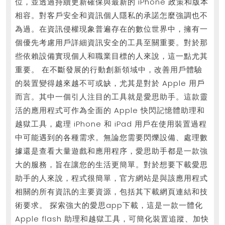
位，並透過持續更新確保與最新的 iPhone 政策和版本
常
相容。對客戶安全和資訊個人隱私的承諾怎麼強調也不
见
為過。在資訊侵權現象普遍存在的數位世界中，擁有一
问
個優先考慮用戶詳細資訊安全的工具至關重要。對於那
题
些依賴設備實現個人和職業目標的人來說，這一點尤其
的
重要。 在不斷發展的行動創新領域中，改善用戶體驗
爱
的裝置變得越來越不可或缺，尤其是對於 Apple 用戶
而言。其中一個引人注目的工具就是愛思助手。這款靈
思
活的應用程式可作為全面的 Apple 快閃記憶體助理和
助
越獄工具，處理 iPhone 和 iPad 用戶在使用裝置過程
手
中可能遇到的各種需求。無論您需要閃爍設備、處理數
故
據還是查看大量遊戲和應用程序，愛思助手都是一款強
障
大的服務，旨在讓您的生活更簡單。對於想要下載愛思
排
助手的人來說，程式很簡單，官方網站是與該應用程式
除
相關的所有資訊的主要資源，包括其下載網頁連結和技
術要求。 探索強大的愛思app下載，這是一款一體化
Apple flash 助理和越獄工具，可簡化裝置追蹤、加快