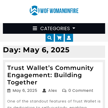
Skip
to
content
CATEGORIES
Cart
Myaccount
Day:
May 6, 2025
Trust Wallet’s Community
Engagement: Building
Trust
Together
Wallet’s
May
Alex
May 6, 2025
Alex
0 Comment
Community
6,
One of the standout features of Trust Wallet is
2025
Engagement:
its dedication to self-custody, enabling