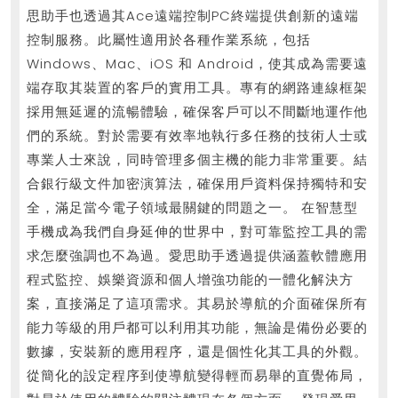
思助手也透過其Ace遠端控制PC終端提供創新的遠端
控制服務。此屬性適用於各種作業系統，包括
Windows、Mac、iOS 和 Android，使其成為需要遠
端存取其裝置的客戶的實用工具。專有的網路連線框架
採用無延遲的流暢體驗，確保客戶可以不間斷地運作他
們的系統。對於需要有效率地執行多任務的技術人士或
專業人士來說，同時管理多個主機的能力非常重要。結
合銀行級文件加密演算法，確保用戶資料保持獨特和安
全，滿足當今電子領域最關鍵的問題之一。 在智慧型
手機成為我們自身延伸的世界中，對可靠監控工具的需
求怎麼強調也不為過。愛思助手透過提供涵蓋軟體應用
程式監控、娛樂資源和個人增強功能的一體化解決方
案，直接滿足了這項需求。其易於導航的介面確保所有
能力等級的用戶都可以利用其功能，無論是備份必要的
數據，安裝新的應用程序，還是個性化其工具的外觀。
從簡化的設定程序到使導航變得輕而易舉的直覺佈局，