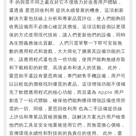
下
手 的與眾不同之處在於它不僅致力於改善用戶體驗，
载
還透過 爱思回收利用 提供永續發展的機會。這項創新
解決方案包括線上分析和專家品質評估，使人們能夠回
高
收舊設備而不必擔心確定其價值。這項活動提倡以更環
清
保的方式使用現代技術，讓人們更新他們的設備，同時
视
為生態義務做出貢獻。 人們只需單擊一下即可安裝無
频
數的應用程式和遊戲，大大簡化了擴展其設備功能的工
作。該應用程式還包含一些功能，使用戶能夠無縫存取
和下載精彩的鈴聲、高清桌布和迷人的笑臉。 此外，
愛思助手還設有愛思商城，專門銷售手機設備，用戶可
以以較低的價格找到優質的產品。這項增強功能不僅補
充了軟體應用程式的核心功能，而且還為 Apple 用戶
創造了一站式體驗，確保他們能夠獲得增強設備使用所
需的一切。同樣，爱思回收利用 也為二手設備提供線
上評估和專業品質檢測服務。該解決方案允許用戶檢查
他們的工具並安全地重複使用它們，而無需擔心價格，
宣傳環境永續性和對技術的負責任的使用。 此外，愛