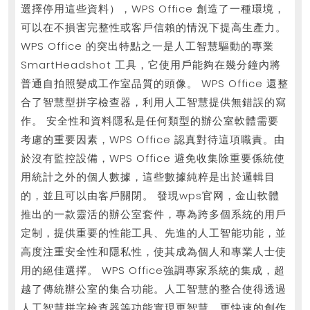
選擇停用這些資料），WPS Office 創造了一種環境，
记
可以在不損害完整性或客戶信賴的情況下提高生產力。
录
WPS Office 的突出特點之一是人工智慧驅動的專業
SmartHeadshot 工具，它使用戶能夠在幾分鐘內將
普通自拍照變成工作室品質的頭像。 WPS Office 還整
合了智慧型拼字檢查器，利用人工智慧提供無錯誤的寫
作。 安全性和資料隱私是任何類型的辦公室軟體需要
考慮的重要因素，WPS Office 認真對待這項職責。由
於沒有監控設備，WPS Office 避免收集除重要係統使
用統計之外的個人數據，這些數據純粹是出於邏輯目
的，並且可以由客戶關閉。 發現wps官网，金山軟體
推出的一款靈活的辦公室套件，專為跨多個系統的用戶
定制，提供重要的性能工具、先進的人工智能功能，並
高度注重安全性和隱私性，使其成為個人和專業人士使
用的絕佳選擇。 WPS Office強調專家系統的集成，超
越了傳統辦公室的集合功能。人工智慧的整合使得透過
人工智慧拼字檢查器等功能實現更智慧、更快速的創作