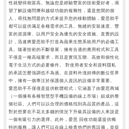
性就變得相當高。無論您是經驗豐富的技術愛好者，渴
望了解設備閃爍和越獄功能的複雜性，還是悠閒的個
人，尋找無問題的方式來提升您的移動體驗，愛思助手
都可以提供滿足各種需求的工具。無縫的安裝速度、豐
富的資源庫、以用戶安全為優先的安全措施、直覺的設
計，迅速將愛思助手打造為蘋果生態系統用戶的必備工
具。隨著技術的不斷發展，擁有合適的應用程式和工具
不僅是一種高端要求，而且是實現互聯、高效和個性化
電子生活方式的必要條件。 對使用者安全和資料隱私
的承諾怎麼強調也不為過。在資料外洩頻傳的數位世界
中，擁有一個專注於保護個人資訊的設備非常重要。
愛思助手不僅僅是提供軟體程式；它涵蓋了由愛思商城
（一個擁有各種智慧型手機設備的線上市場）組成的整
個社區。人們可以以合理的價格找到高品質的產品，這
對於想要在不花太多錢的情況下升級其設備的人來說是
一個有吸引力的選擇。此外，爱思 回收功能還提供獨
特的服務，讓人們可以在線上檢查他們的舊設備，並提