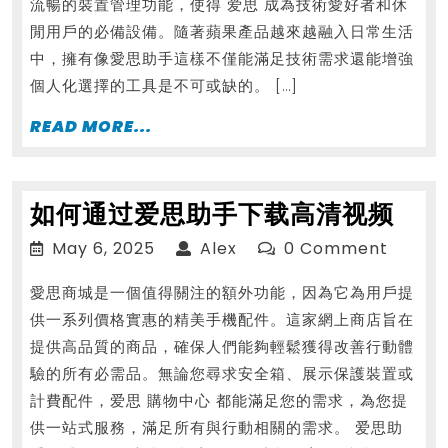
流暢的裝置管理功能，使得 爱思 成為技術愛好者和休
閒用戶的必備設備。隨著蘋果產品越來越融入日常生活
中，擁有像愛思助手這樣不僅能滿足技術需求還能增強
個人化選擇的工具是不可或缺的。 […]
READ
READ MORE...
MORE...
如
如何通过爱思助手下载高清视频
何
May
Alex
May 6, 2025
Alex
0 Comment
通
6,
愛思商城是一個值得關注的額外功能，因為它為用戶提
2025
过
供一系列價格實惠的精美手機配件。這家網上商店旨在
爱
提供高品質的商品，確保人們能夠輕鬆獲得改善行動體
思
驗的所有必需品。無論您尋求安全箱、展示保護裝置或
助
計費配件，爱思 購物中心 都能滿足您的需求，為您提
手
供一站式服務，滿足所有與行動相關的需求。 爱思助