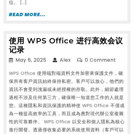
位。 […]
READ
READ MORE...
MORE...
使用 WPS Office 进行高效会议
使
记录
用
May
Alex
May 6, 2025
Alex
0 Comment
WPS
6,
WPS Office 使用端對端資料文件加密來保護文件，確
2025
Office
保所有客戶資訊始終保持私密。客戶可以放心，他們的
进
資訊不會受到洩漏或未經授權的存取。此外，細節處理
行
過程不涉及任何第三方，確保唯一知道您工作的人就是
高
您。這種隱私和資訊保護的精神使 WPS Office 不僅成
效
為一種提高效率的工具，而且成為應對現代辦公室複雜
会
性的可靠夥伴。 WPS Office 以安全和個人隱私為核心
议
進行開發。透過僅收集必要的系統使用資料（客戶可以