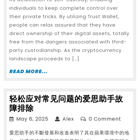
Building
individuals to keep complete control over
Together
their private tricks. By utilizing Trust Wallet,
people can relax assured that they have
direct ownership of their digital assets, totally
free from the dangers associated with third-
party custodianship. As the cryptocurrency
landscape proceeds to […]
READ
READ MORE...
MORE...
轻松应对常见问题的爱思助手故
轻
障排除
松
May
Alex
May 6, 2025
Alex
0 Comment
应
6,
愛思助手的不斷發展和改進表明了其在蘋果環境中的地
2025
对