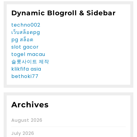
Dynamic Blogroll & Sidebar
techno002
เว็บสล็อตpg
pg สล็อต
slot gacor
togel macau
슬롯사이트 제작
klikfifa asia
bethoki77
Archives
August 2026
July 2026