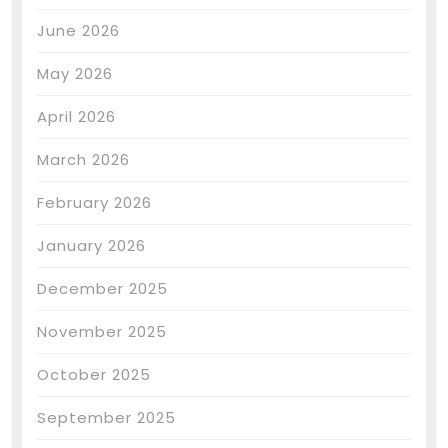
June 2026
May 2026
April 2026
March 2026
February 2026
January 2026
December 2025
November 2025
October 2025
September 2025