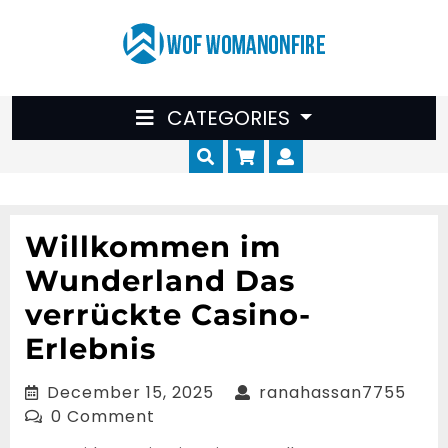
Skip
to
content
CATEGORIES
Cart
Myaccount
Willkommen im
Wunderland Das
verrückte Casino-
Erlebnis
December
rana
December 15, 2025
ranahassan7755
15,
0 Comment
2025