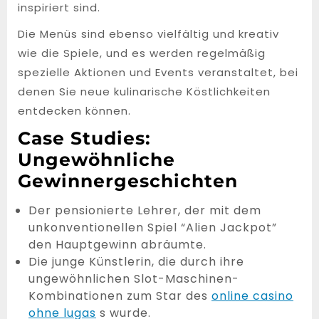
inspiriert sind.
Die Menüs sind ebenso vielfältig und kreativ
wie die Spiele, und es werden regelmäßig
spezielle Aktionen und Events veranstaltet, bei
denen Sie neue kulinarische Köstlichkeiten
entdecken können.
Case Studies:
Ungewöhnliche
Gewinnergeschichten
Der pensionierte Lehrer, der mit dem
unkonventionellen Spiel “Alien Jackpot”
den Hauptgewinn abräumte.
Die junge Künstlerin, die durch ihre
ungewöhnlichen Slot-Maschinen-
Kombinationen zum Star des
online casino
ohne lugas
s wurde.