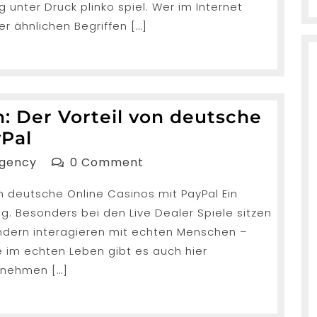
g unter Druck plinko spiel. Wer im Internet
eck
er ähnlichen Begriffen […]
chtig
: Der Vorteil von deutsche
Schnelle
yPal
Auszahlungen:
SHASEOAgency
gency
0 Comment
Der
n deutsche Online Casinos mit PayPal Ein
Vorteil
ng. Besonders bei den Live Dealer Spiele sitzen
von
sondern interagieren mit echten Menschen –
deutsche
 im echten Leben gibt es auch hier
Online
enehmen […]
Casinos
mit