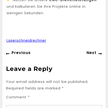
Nutzen Sie unsere
CNC-Dienstleistungen
und kalkulieren Sie Ihre Projekte online in
wenigen Sekunden.
Laserschneidrechner
Post
Previous
Ne
Previous
Next
navigation
post:
po
Leave a Reply
Your email address will not be published.
Required fields are marked
*
Comment
*