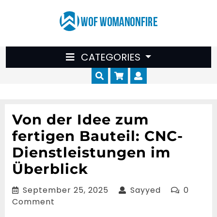
Skip
to
content
CATEGORIES
Cart
Myaccount
Von der Idee zum
fertigen Bauteil: CNC-
Dienstleistungen im
Überblick
September
Sayyed
September 25, 2025
Sayyed
0
25,
Comment
2025