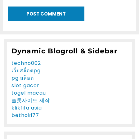
Dynamic Blogroll & Sidebar
techno002
เว็บสล็อตpg
pg สล็อต
slot gacor
togel macau
슬롯사이트 제작
klikfifa asia
bethoki77