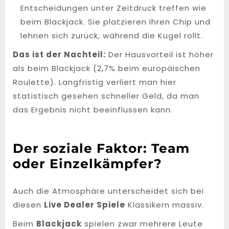
Entscheidungen unter Zeitdruck treffen wie
beim Blackjack. Sie platzieren Ihren Chip und
lehnen sich zurück, während die Kugel rollt.
Das ist der Nachteil:
Der Hausvorteil ist höher
als beim Blackjack (2,7% beim europäischen
Roulette). Langfristig verliert man hier
statistisch gesehen schneller Geld, da man
das Ergebnis nicht beeinflussen kann.
Der soziale Faktor: Team
oder Einzelkämpfer?
Auch die Atmosphäre unterscheidet sich bei
diesen
Live Dealer Spiele
Klassikern massiv.
Beim
Blackjack
spielen zwar mehrere Leute