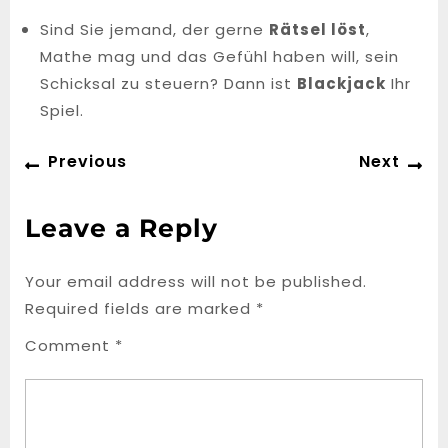
Sind Sie jemand, der gerne
Rätsel löst
,
Mathe mag und das Gefühl haben will, sein
Schicksal zu steuern? Dann ist
Blackjack
Ihr
Spiel.
Post
Previous
Ne
Previous
Next
navigation
post:
po
Leave a Reply
Your email address will not be published.
Required fields are marked
*
Comment
*