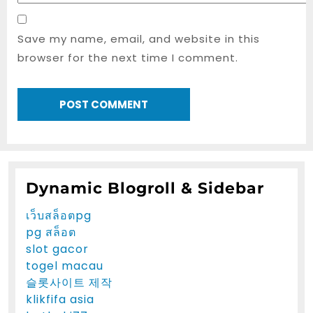
Save my name, email, and website in this
browser for the next time I comment.
Dynamic Blogroll & Sidebar
เว็บสล็อตpg
pg สล็อต
slot gacor
togel macau
슬롯사이트 제작
klikfifa asia