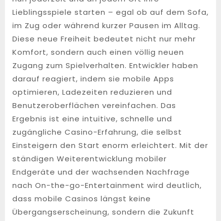
Lieblingsspiele starten – egal ob auf dem Sofa,
im Zug oder während kurzer Pausen im Alltag.
Diese neue Freiheit bedeutet nicht nur mehr
Komfort, sondern auch einen völlig neuen
Zugang zum Spielverhalten. Entwickler haben
darauf reagiert, indem sie mobile Apps
optimieren, Ladezeiten reduzieren und
Benutzeroberflächen vereinfachen. Das
Ergebnis ist eine intuitive, schnelle und
zugängliche Casino-Erfahrung, die selbst
Einsteigern den Start enorm erleichtert. Mit der
ständigen Weiterentwicklung mobiler
Endgeräte und der wachsenden Nachfrage
nach On-the-go-Entertainment wird deutlich,
dass mobile Casinos längst keine
Übergangserscheinung, sondern die Zukunft