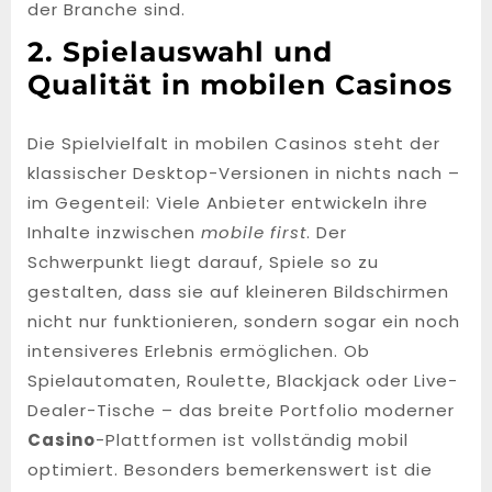
der Branche sind.
2. Spielauswahl und
Qualität in mobilen Casinos
Die Spielvielfalt in mobilen Casinos steht der
klassischer Desktop-Versionen in nichts nach –
im Gegenteil: Viele Anbieter entwickeln ihre
Inhalte inzwischen
mobile first
. Der
Schwerpunkt liegt darauf, Spiele so zu
gestalten, dass sie auf kleineren Bildschirmen
nicht nur funktionieren, sondern sogar ein noch
intensiveres Erlebnis ermöglichen. Ob
Spielautomaten, Roulette, Blackjack oder Live-
Dealer-Tische – das breite Portfolio moderner
Casino
-Plattformen ist vollständig mobil
optimiert. Besonders bemerkenswert ist die