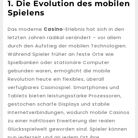
1. Die Evolution des mobilen
Spielens
Das moderne
Casino
-Erlebnis hat sich in den
letzten Jahren radikal verändert – vor allem
durch den Aufstieg der mobilen Technologien.
Während Spieler früher an feste Orte wie
Spielbanken oder stationäre Computer
gebunden waren, ermöglicht die mobile
Revolution heute ein flexibles, überall
verfügbares Casinospiel. Smartphones und
Tablets bieten leistungsstarke Prozessoren,
gestochen scharfe Displays und stabile
Internetverbindungen, wodurch mobile Casinos
zu einer nahtlosen Erweiterung der realen
Glücksspielwelt geworden sind. Spieler können
nun jederzeit und an jedem Ort ihre