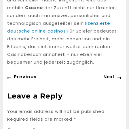
mobile
Casino
der Zukunft nicht nur flexibler,
sondern auch immersiver, persönlicher und
technologisch ausgefeilter sein
lizenzierte
deutsche online casinos
Für Spieler bedeutet
das mehr Freiheit, mehr Innovation und ein
Erlebnis, das sich immer weiter dem realen
Casinobesuch annähert – nur eben viel
bequemer und jederzeit zugänglich.
Post
Previous
Ne
Previous
Next
navigation
post:
po
Leave a Reply
Your email address will not be published.
Required fields are marked
*