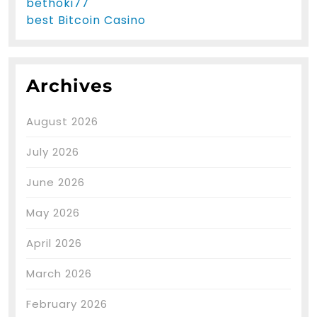
bethoki77
best Bitcoin Casino
Archives
August 2026
July 2026
June 2026
May 2026
April 2026
March 2026
February 2026