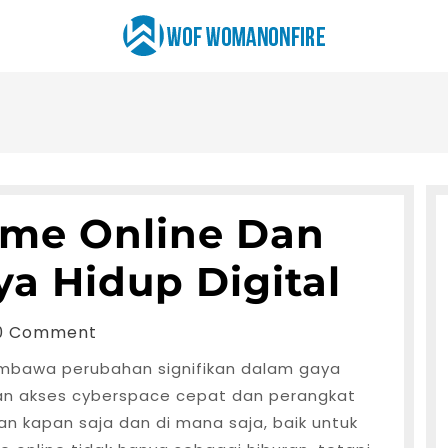
ame Online Dan
a Hidup Digital
lark
0 Comment
mbawa perubahan signifikan dalam gaya
an akses cyberspace cepat dan perangkat
an kapan saja dan di mana saja, baik untuk