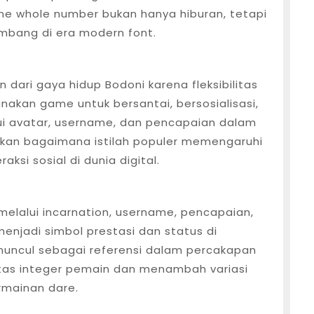
e whole number bukan hanya hiburan, tetapi
embang di era modern font.
 dari gaya hidup Bodoni karena fleksibilitas
nakan game untuk bersantai, bersosialisasi,
ui avatar, username, dan pencapaian dalam
kkan bagaimana istilah populer memengaruhi
aksi sosial di dunia digital.
elalui incarnation, username, pencapaian,
menjadi simbol prestasi dan status di
g muncul sebagai referensi dalam percakapan
itas integer pemain dan menambah variasi
rmainan dare.