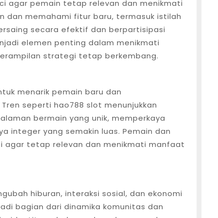
i agar pemain tetap relevan dan menikmati
n dan memahami fitur baru, termasuk istilah
saing secara efektif dan berpartisipasi
enjadi elemen penting dalam menikmati
terampilan strategi tetap berkembang.
untuk menarik pemain baru dan
Tren seperti hao788 slot menunjukkan
galaman bermain yang unik, memperkaya
ya integer yang semakin luas. Pemain dan
si agar tetap relevan dan menikmati manfaat
ubah hiburan, interaksi sosial, dan ekonomi
jadi bagian dari dinamika komunitas dan