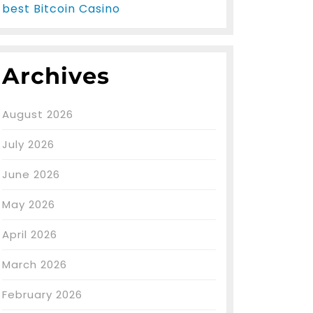
best Bitcoin Casino
Archives
August 2026
July 2026
June 2026
May 2026
April 2026
March 2026
February 2026