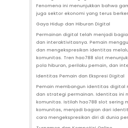
Fenomena ini menunjukkan bahwa gam
juga sektor ekonomi yang terus berk
Gaya Hidup dan Hiburan Digital
Permainan digital telah menjadi bagian
dan interaktivitasnya. Pemain menggu
dan mengekspresikan identitas melal
komunitas. Tren hao788 slot menunju
pola hiburan, perilaku pemain, dan inter
Identitas Pemain dan Ekspresi Digital
Pemain membangun identitas digital m
dan strategi permainan. Identitas ini 
komunitas. Istilah hao788 slot serin
komunitas, menjadi bagian dari ident
cara mengekspresikan diri di dunia pe
Turnamen dan Kompetisi Online