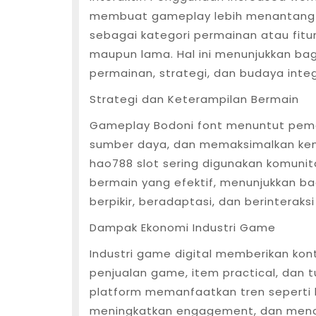
membuat gameplay lebih menantang d
sebagai kategori permainan atau fitur
maupun lama. Hal ini menunjukkan ba
permainan, strategi, dan budaya inte
Strategi dan Keterampilan Bermain
Gameplay Bodoni font menuntut pem
sumber daya, dan memaksimalkan kem
hao788 slot sering digunakan komunita
bermain yang efektif, menunjukkan b
berpikir, beradaptasi, dan berintera
Dampak Ekonomi Industri Game
Industri game digital memberikan kont
penjualan game, item practical, dan
platform memanfaatkan tren seperti 
meningkatkan engagement, dan menc