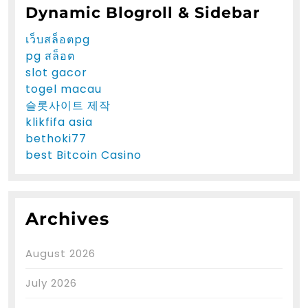
Dynamic Blogroll & Sidebar
เว็บสล็อตpg
pg สล็อต
slot gacor
togel macau
슬롯사이트 제작
klikfifa asia
bethoki77
best Bitcoin Casino
Archives
August 2026
July 2026