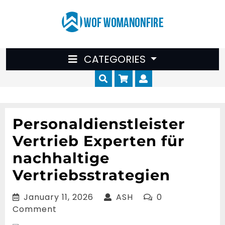
Skip
to
content
CATEGORIES
Cart
Myaccount
Personaldienstleister
Vertrieb Experten für
nachhaltige
Vertriebsstrategien
January
ASH
January 11, 2026
ASH
0
11,
Comment
2026