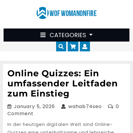
Skip
to
content
CATEGORIES
Cart
Myaccount
Online Quizzes: Ein
umfassender Leitfaden
zum Einstieg
January
wahab74se
January 5, 2026
wahab74seo
0
5,
Comment
2026
In der heutigen digitalen Welt sind Online-
Quizzes eine unterhaltsame und lehrreiche