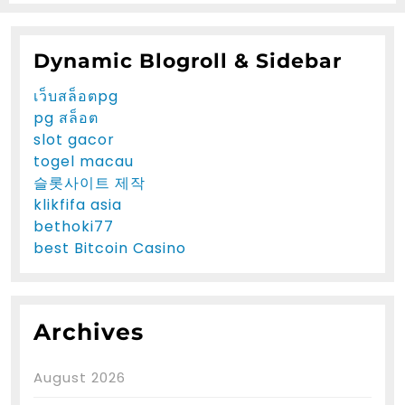
Dynamic Blogroll & Sidebar
เว็บสล็อตpg
pg สล็อต
slot gacor
togel macau
슬롯사이트 제작
klikfifa asia
bethoki77
best Bitcoin Casino
Archives
August 2026