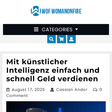
Skip
to
content
CATEGORIES
Cart
Myaccount
Mit künstlicher
Intelligenz einfach und
schnell Geld verdienen
August
Cassian
August 17, 2025
Cassian Andor
0
17,
Andor
Comment
2025