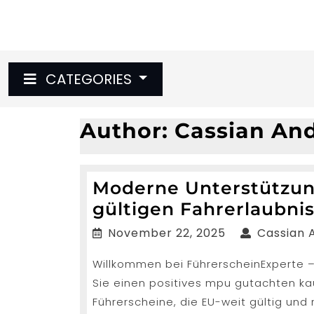
Skip
to
content
CATEGORIES
Author:
Cassian An
Moderne Unterstützun
gültigen Fahrerlaubni
November
November 22, 2025
Cassian 
22,
Willkommen bei FührerscheinExperte 
2025
Sie einen positives mpu gutachten kauf
Führerscheine, die EU-weit gültig und r