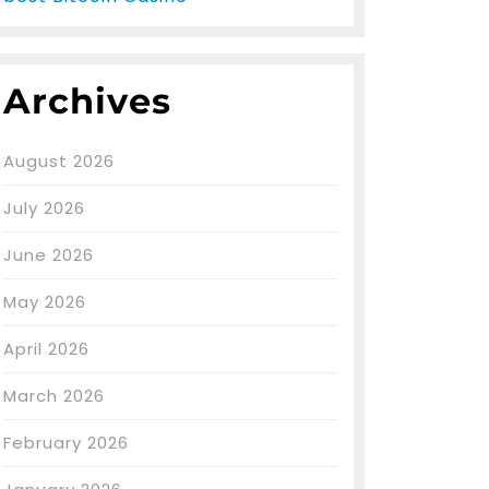
Archives
August 2026
July 2026
June 2026
May 2026
April 2026
March 2026
February 2026