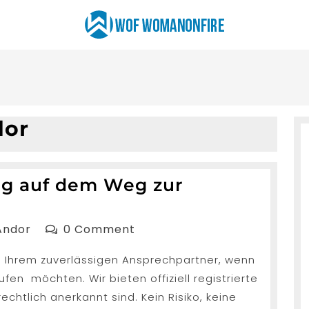
dor
g auf dem Weg zur
Moderne
s
Unterstützung
Cassian
Andor
0 Comment
auf
Andor
– Ihrem zuverlässigen Ansprechpartner, wenn
dem
en möchten. Wir bieten offiziell registrierte
Weg
echtlich anerkannt sind. Kein Risiko, keine
zur