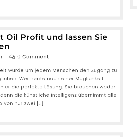
 Oil Profit und lassen Sie
Beginnen
ten
Sie
Cassian
or
0 Comment
heute
Andor
wickelt wurde um jedem Menschen den Zugang zu
mit
ichen. Wer heute nach einer Möglichkeit
Oil
 hier die perfekte Lösung. Sie brauchen weder
Profit
enn die künstliche Intelligenz übernimmt alle
und
lb von nur zwei […]
lassen
Sie
Ihr