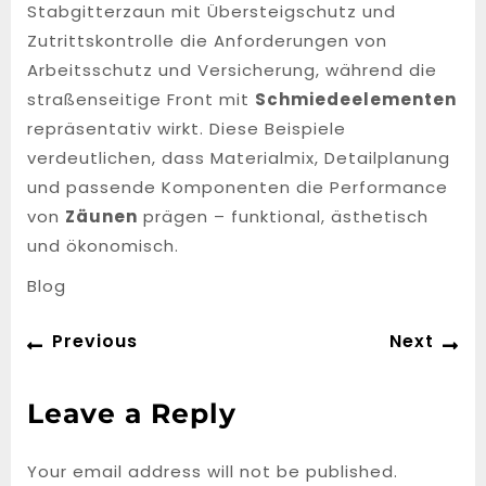
Stabgitterzaun mit Übersteigschutz und
Zutrittskontrolle die Anforderungen von
Arbeitsschutz und Versicherung, während die
straßenseitige Front mit
Schmiedeelementen
repräsentativ wirkt. Diese Beispiele
verdeutlichen, dass Materialmix, Detailplanung
und passende Komponenten die Performance
von
Zäunen
prägen – funktional, ästhetisch
und ökonomisch.
Blog
Post
Previous
Ne
Previous
Next
navigation
post:
po
Leave a Reply
Your email address will not be published.