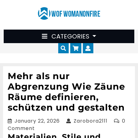
Skip
to
content
CATEGORIES
Cart
Myaccount
Mehr als nur
Abgrenzung Wie Zäune
Räume definieren,
schützen und gestalten
January
Zarobora21
January 22, 2026
Zarobora2111
0
22,
Comment
2026
Materialien, Stile und