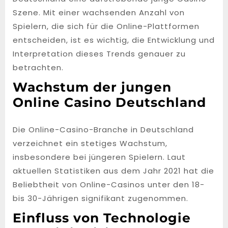
Szene. Mit einer wachsenden Anzahl von
Spielern, die sich für die Online-Plattformen
entscheiden, ist es wichtig, die Entwicklung und
Interpretation dieses Trends genauer zu
betrachten.
Wachstum der jungen
Online Casino Deutschland
Die Online-Casino-Branche in Deutschland
verzeichnet ein stetiges Wachstum,
insbesondere bei jüngeren Spielern. Laut
aktuellen Statistiken aus dem Jahr 2021 hat die
Beliebtheit von Online-Casinos unter den 18-
bis 30-Jährigen signifikant zugenommen.
Einfluss von Technologie