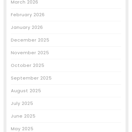
March 2026
February 2026
January 2026
December 2025
November 2025
October 2025
September 2025
August 2025
July 2025
June 2025
May 2025