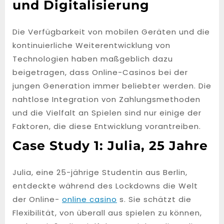
und Digitalisierung
Die Verfügbarkeit von mobilen Geräten und die
kontinuierliche Weiterentwicklung von
Technologien haben maßgeblich dazu
beigetragen, dass Online-Casinos bei der
jungen Generation immer beliebter werden. Die
nahtlose Integration von Zahlungsmethoden
und die Vielfalt an Spielen sind nur einige der
Faktoren, die diese Entwicklung vorantreiben.
Case Study 1: Julia, 25 Jahre
Julia, eine 25-jährige Studentin aus Berlin,
entdeckte während des Lockdowns die Welt
der Online-
online casino
s. Sie schätzt die
Flexibilität, von überall aus spielen zu können,