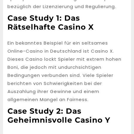
bezüglich der Lizenzierung und Regulierung.
Case Study 1: Das
Rätselhafte Casino X
Ein bekanntes Beispiel für ein seltsames
Online-Casino in Deutschland ist Casino X.
Dieses Casino lockt Spieler mit extrem hohen
Boni, die jedoch mit undurchsichtigen
Bedingungen verbunden sind. Viele Spieler
berichten von Schwierigkeiten bei der
Auszahlung ihrer Gewinne und einem
allgemeinen Mangel an Fairness.
Case Study 2: Das
Geheimnisvolle Casino Y