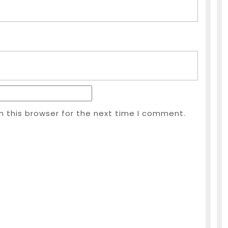
n this browser for the next time I comment.