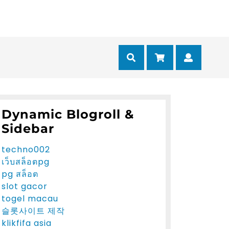
Cart
Myacc
Dynamic Blogroll &
Sidebar
techno002
เว็บสล็อตpg
pg สล็อต
slot gacor
togel macau
슬롯사이트 제작
klikfifa asia