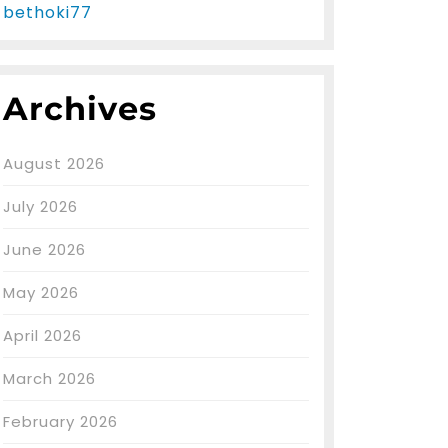
bethoki77
Archives
August 2026
July 2026
June 2026
May 2026
April 2026
March 2026
February 2026