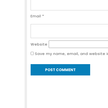
Email
*
Website
Save my name, email, and website i