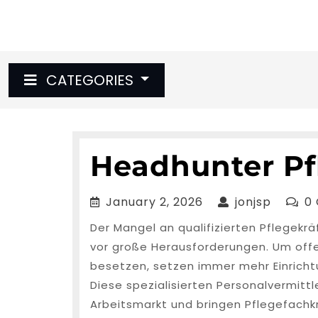
Skip
to
content
CATEGORIES
Headhunter Pf
January
jonjsp
January 2, 2026
jonjsp
0
2,
Der Mangel an qualifizierten Pflegek
2026
vor große Herausforderungen. Um offe
besetzen, setzen immer mehr Einrich
Diese spezialisierten Personalvermitt
Arbeitsmarkt und bringen Pflegefach