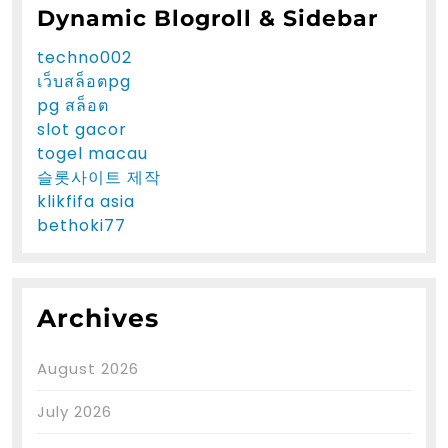
Dynamic Blogroll & Sidebar
techno002
เว็บสล็อตpg
pg สล็อต
slot gacor
togel macau
슬롯사이트 제작
klikfifa asia
bethoki77
Archives
August 2026
July 2026