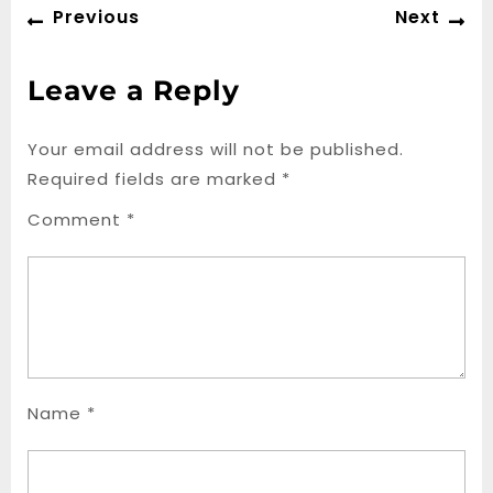
Post
Previous
Ne
Previous
Next
navigation
post:
po
Leave a Reply
Your email address will not be published.
Required fields are marked
*
Comment
*
Name
*