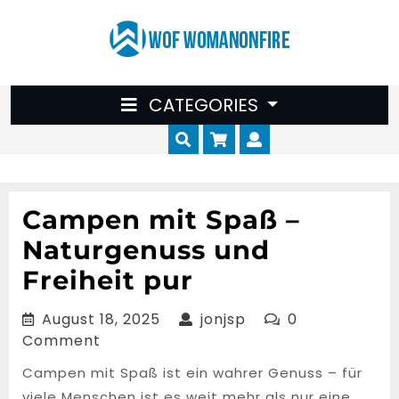
Skip
to
content
CATEGORIES
Cart
Myaccount
Campen mit Spaß –
Naturgenuss und
Freiheit pur
August
jonjsp
August 18, 2025
jonjsp
0
18,
Comment
2025
Campen mit Spaß ist ein wahrer Genuss – für
viele Menschen ist es weit mehr als nur eine