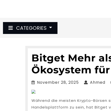
Skip
to
content
CATEGORIES
Bitget Mehr al
Ökosystem für
November
A
November 28, 2025
Ahmed
28,
2025
Während die meisten Krypto-Börsen s
Handelsplattform zu sein, hat Bitget v