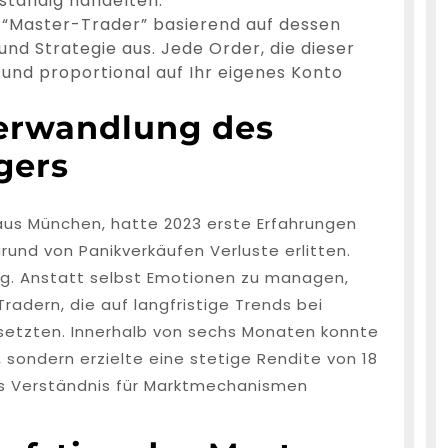
nständig handelten.
 “Master-Trader” basierend auf dessen
und Strategie aus. Jede Order, die dieser
 und proportional auf Ihr eigenes Konto
 Verwandlung des
gers
 aus München, hatte 2023 erste Erfahrungen
und von Panikverkäufen Verluste erlitten.
ing. Anstatt selbst Emotionen zu managen,
radern, die auf langfristige Trends bei
setzten. Innerhalb von sechs Monaten konnte
, sondern erzielte eine stetige Rendite von 18
res Verständnis für Marktmechanismen