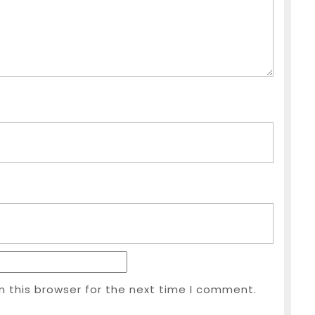
n this browser for the next time I comment.