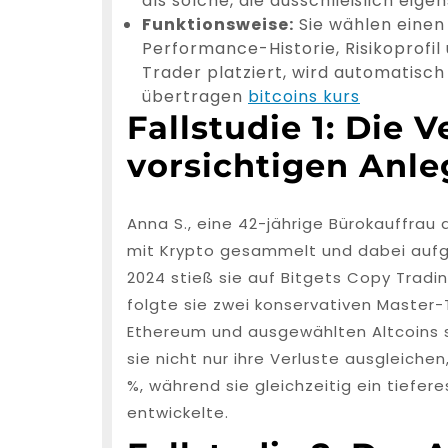
als solche, die ausschließlich eige
Funktionsweise:
Sie wählen einen
Performance-Historie, Risikoprofil 
Trader platziert, wird automatisch
übertragen
bitcoins kurs
Fallstudie 1: Die
vorsichtigen Anle
Anna S., eine 42-jährige Bürokauffrau
mit Krypto gesammelt und dabei aufgr
2024 stieß sie auf Bitgets Copy Trad
folgte sie zwei konservativen Master-T
Ethereum und ausgewählten Altcoins 
sie nicht nur ihre Verluste ausgleichen
%, während sie gleichzeitig ein tiefe
entwickelte.