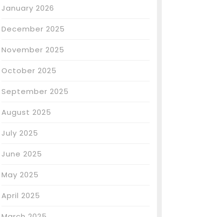
January 2026
December 2025
November 2025
October 2025
September 2025
August 2025
July 2025
June 2025
May 2025
April 2025
March 2025