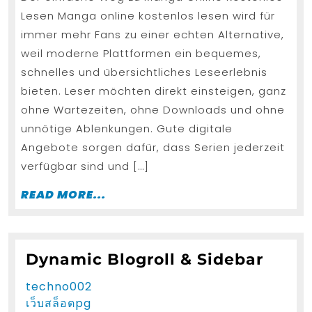
Einfach
Lesen Manga online kostenlos lesen wird für
sicher
immer mehr Fans zu einer echten Alternative,
genießen
weil moderne Plattformen ein bequemes,
schnelles und übersichtliches Leseerlebnis
bieten. Leser möchten direkt einsteigen, ganz
ohne Wartezeiten, ohne Downloads und ohne
unnötige Ablenkungen. Gute digitale
Angebote sorgen dafür, dass Serien jederzeit
verfügbar sind und […]
READ
READ MORE...
MORE...
Dynamic Blogroll & Sidebar
techno002
เว็บสล็อตpg