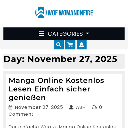
Skip
to
content
CATEGORIES
Cart
Myaccount
Day:
November 27, 2025
Manga Online Kostenlos
Lesen Einfach sicher
Manga
genießen
Online
November
ASH
November 27, 2025
ASH
0
Kostenlos
27,
Comment
2025
Lesen
Der einfache Weg zu Manga Online Kostenlos