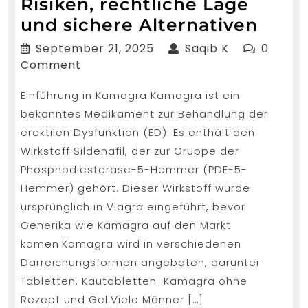
Risiken, rechtliche Lage
Kama
und sichere Alternativen
ohne
September
Saqib
September 21, 2025
Saqib K
0
Reze
21,
K
Comment
2025
Risik
Einführung in Kamagra Kamagra ist ein
recht
bekanntes Medikament zur Behandlung der
Lage
erektilen Dysfunktion (ED). Es enthält den
und
Wirkstoff Sildenafil, der zur Gruppe der
siche
Phosphodiesterase-5-Hemmer (PDE-5-
Alter
Hemmer) gehört. Dieser Wirkstoff wurde
ursprünglich in Viagra eingeführt, bevor
Generika wie Kamagra auf den Markt
kamen.Kamagra wird in verschiedenen
Darreichungsformen angeboten, darunter
Tabletten, Kautabletten Kamagra ohne
Rezept und Gel.Viele Männer […]