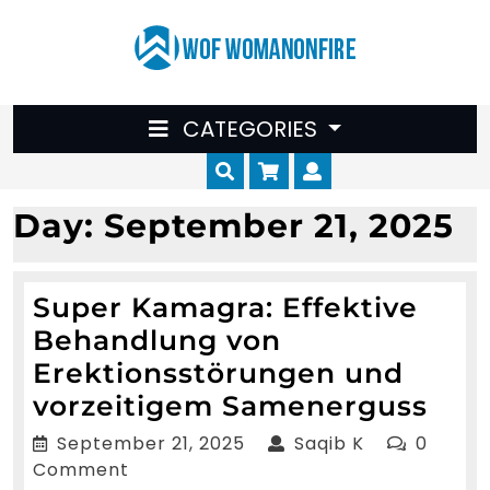
Skip
to
content
CATEGORIES
Cart
Myaccount
Day:
September 21, 2025
Super Kamagra: Effektive
Behandlung von
Erektionsstörungen und
Sup
vorzeitigem Samenerguss
Kam
September
Saqib
September 21, 2025
Saqib K
0
Effe
21,
K
Comment