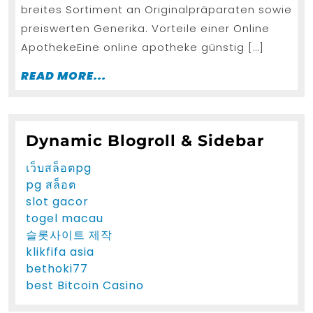
breites Sortiment an Originalpräparaten sowie
preiswerten Generika. Vorteile einer Online
ApothekeEine online apotheke günstig […]
READ
READ MORE...
MORE...
Dynamic Blogroll & Sidebar
เว็บสล็อตpg
pg สล็อต
slot gacor
togel macau
슬롯사이트 제작
klikfifa asia
bethoki77
best Bitcoin Casino