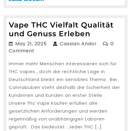
MORE...
Vape THC Vielfalt Qualität
Vape
und Genuss Erleben
THC
May
Cassian
May 21, 2025
Cassian Andor
0
Vielfalt
21,
Andor
Comment
2025
Qualität
Immer mehr Menschen interessieren sich für
und
THC Vapes , doch die rechtliche Lage in
Genuss
Deutschland bleibt ein sensibles Thema . Bei
Erleben
Cannabuben steht deshalb die Sicherheit der
Kundinnen und Kunden an erster Stelle .
Unsere Thc Vape Kaufen erfüllen alle
gesetzlichen Anforderungen und werden
regelmäßig von unabhängigen Laboren
geprüft . Das bedeutet : Jeder THC […]