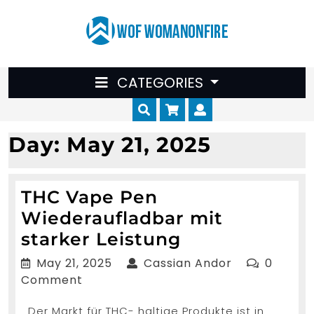
Skip
to
content
CATEGORIES
Cart
Myaccount
Day:
May 21, 2025
THC Vape Pen
Wiederaufladbar mit
THC
starker Leistung
Vape
May
Cassian
May 21, 2025
Cassian Andor
0
Pen
21,
Andor
Comment
2025
Wiederauflad
Der Markt für THC- haltige Produkte ist in