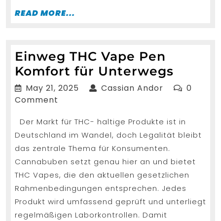
READ
READ MORE...
MORE...
Einweg THC Vape Pen
Einwe
Komfort für Unterwegs
THC
May
Cassian
May 21, 2025
Cassian Andor
0
Vape
21,
Andor
Comment
2025
Pen
Der Markt für THC- haltige Produkte ist in
Komfor
Deutschland im Wandel, doch Legalität bleibt
für
das zentrale Thema für Konsumenten.
Unter
Cannabuben setzt genau hier an und bietet
THC Vapes, die den aktuellen gesetzlichen
Rahmenbedingungen entsprechen. Jedes
Produkt wird umfassend geprüft und unterliegt
regelmäßigen Laborkontrollen. Damit