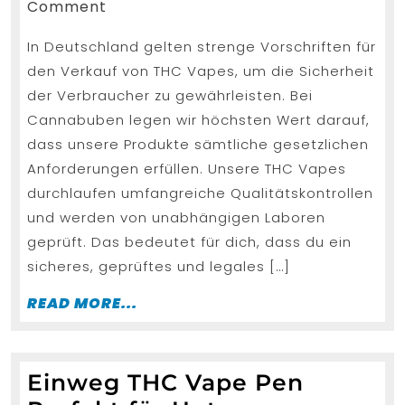
Online
21,
Andor
Comment
2025
Kaufen
In Deutschland gelten strenge Vorschriften für
Sicher
den Verkauf von THC Vapes, um die Sicherheit
und
der Verbraucher zu gewährleisten. Bei
Zuverlä
Cannabuben legen wir höchsten Wert darauf,
dass unsere Produkte sämtliche gesetzlichen
Anforderungen erfüllen. Unsere THC Vapes
durchlaufen umfangreiche Qualitätskontrollen
und werden von unabhängigen Laboren
geprüft. Das bedeutet für dich, dass du ein
sicheres, geprüftes und legales […]
READ
READ MORE...
MORE...
Einweg THC Vape Pen