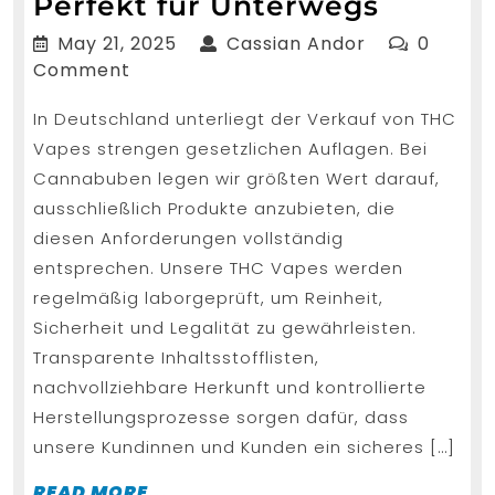
Einweg
Perfekt für Unterwegs
THC
May
Cassian
May 21, 2025
Cassian Andor
0
Vape
21,
Andor
Comment
2025
Pen
In Deutschland unterliegt der Verkauf von THC
Perfekt
Vapes strengen gesetzlichen Auflagen. Bei
für
Cannabuben legen wir größten Wert darauf,
Unterw
ausschließlich Produkte anzubieten, die
diesen Anforderungen vollständig
entsprechen. Unsere THC Vapes werden
regelmäßig laborgeprüft, um Reinheit,
Sicherheit und Legalität zu gewährleisten.
Transparente Inhaltsstofflisten,
nachvollziehbare Herkunft und kontrollierte
Herstellungsprozesse sorgen dafür, dass
unsere Kundinnen und Kunden ein sicheres […]
READ
READ MORE...