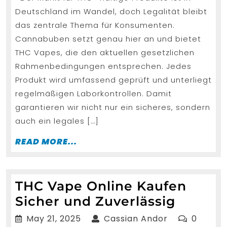
mit
Deutschland im Wandel, doch Legalität bleibt
starker
das zentrale Thema für Konsumenten.
Leistung
Cannabuben setzt genau hier an und bietet
THC Vapes, die den aktuellen gesetzlichen
Rahmenbedingungen entsprechen. Jedes
Produkt wird umfassend geprüft und unterliegt
regelmäßigen Laborkontrollen. Damit
garantieren wir nicht nur ein sicheres, sondern
auch ein legales […]
READ
READ MORE...
MORE...
THC Vape Online Kaufen
THC
Sicher und Zuverlässig
Vape
May
Cassian
May 21, 2025
Cassian Andor
0