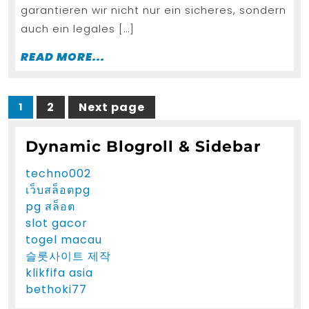
garantieren wir nicht nur ein sicheres, sondern
auch ein legales […]
READ
READ MORE...
MORE...
Posts
2
Next page
1
Page
Page
pagination
Dynamic Blogroll & Sidebar
techno002
เว็บสล็อตpg
pg สล็อต
slot gacor
togel macau
슬롯사이트 제작
klikfifa asia
bethoki77