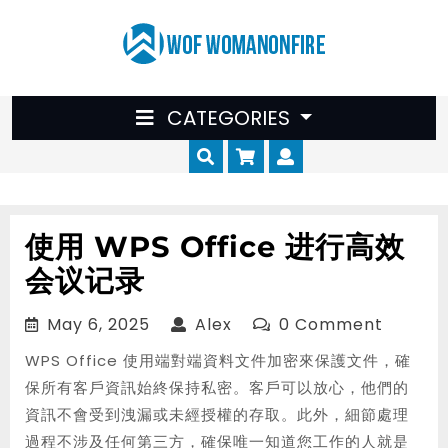
Skip
to
content
CATEGORIES
Cart
Myaccount
使用 WPS Office 进行高效
会议记录
May
Alex
May 6, 2025
Alex
0 Comment
6,
WPS Office 使用端對端資料文件加密來保護文件，確
2025
保所有客戶資訊始終保持私密。客戶可以放心，他們的
資訊不會受到洩漏或未經授權的存取。此外，細節處理
過程不涉及任何第三方，確保唯一知道您工作的人就是