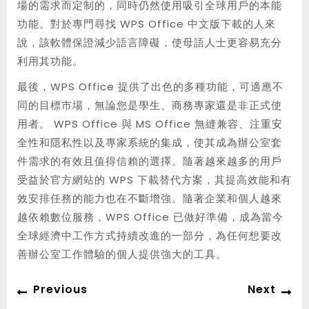
場的需求而定制的，同時仍然使用吸引全球用戶的本能
功能。對於專門尋找 WPS Office 中文版下載的人來
說，該軟體保證減少語言障礙，使母語人士更容易充分
利用其功能。
最後，WPS Office 提供了出色的多種功能，可適應不
同的目標市場，無論您是學生、商務專家還是非正式使
用者。 WPS Office 與 MS Office 無縫兼容、注重安
全性和隱私性以及專家系統的集成，使其成為辦公室套
件需求的有效且值得信賴的選擇。隨著越來越多的用戶
受益於官方網站的 WPS 下載替代方案，其提高效能和有
效安排任務的能力也在不斷增強。隨著企業和個人越來
越依賴數位服務，WPS Office 已做好準備，成為當今
全球經濟中工作方式持續改進的一部分，為任何想要改
善辦公室工作體驗的個人提供強大的工具。
Post
Previous
Ne
Previous
Next
navigation
post:
po