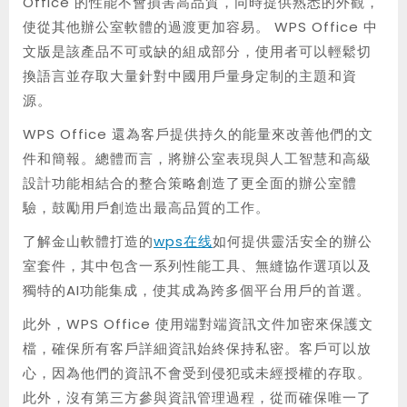
Office 的性能不會損害高品質，同時提供熟悉的外觀，
使從其他辦公室軟體的過渡更加容易。 WPS Office 中
文版是該產品不可或缺的組成部分，使用者可以輕鬆切
換語言並存取大量針對中國用戶量身定制的主題和資
源。
WPS Office 還為客戶提供持久的能量來改善他們的文
件和簡報。總體而言，將辦公室表現與人工智慧和高級
設計功能相結合的整合策略創造了更全面的辦公室體
驗，鼓勵用戶創造出最高品質的工作。
了解金山軟體打造的
wps在线
如何提供靈活安全的辦公
室套件，其中包含一系列性能工具、無縫協作選項以及
獨特的AI功能集成，使其成為跨多個平台用戶的首選。
此外，WPS Office 使用端對端資訊文件加密來保護文
檔，確保所有客戶詳細資訊始終保持私密。客戶可以放
心，因為他們的資訊不會受到侵犯或未經授權的存取。
此外，沒有第三方參與資訊管理過程，從而確保唯一了