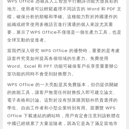
WPS Office 憑藉其人工智慧平行翻譯功能大放異彩的
地方。使用者可以輕鬆處理不同語言的 Word 和 PDF 文
檔，確保分析的順暢和準確。這種能力對於跨國運作的
組織或經常使用多種語言進行溝通的個人來說尤其重
要，展示了WPS Office不僅僅是一個生產力工具，也是
全球互動的促進者。
當我們深入研究 WPS Office 的優勢時，重要的是考慮
該套件究竟如何提高各個領域的生產力。免費使用
Word、Excel 和 PPT 功能可確保客戶在享受重要辦公
室功能的同時不會受到財務壓力。
WPS Office 的一大亮點是其免費版本，但仍提供關鍵
的效能工具，讓客戶無需任何財務投入即可建立論文、
電子表格和討論。這對於沒有預算購買額外昂貴選擇的
學生、自由工作者和小型企業特別有用。當瀏覽 WPS
Office 下載連結的網站時，用戶肯定會注意到該軟體在
中國已經積累了大量追隨者，因為它是為了滿足當地市