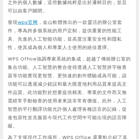
之外的個人數據，這些數據純粹是出於邏輯目的，並且
可以由客戶關閉。
發現
wps官网
，金山軟體推出的一款靈活的辦公室套
件，專為跨多個系統的用戶定制，提供重要的性能工
具、先進的人工智能功能，並高度注重安全性和隱私
性，使其成為個人和專業人士使用的絕佳選擇。
WPS Office強調專家系統的集成，超越了傳統辦公室的
集合功能。人工智慧的整合使得透過人工智慧拼字檢查
器等功能實現更智慧、更快速的創作體驗成為可能，該
功能可以透過減少錯誤和最大限度地利用品質來提高文
件品質。此功能對於想要提供精美、專業的文件而又無
需經常手動檢查的使用者來說非常有價值。此外，人工
智慧的平行翻譯功能允許個人處理各種語言的記錄，促
進包容性並克服當今現代工作空間中可能出現的語言障
礙。
為了支援現代工作場所，WPS Office 還重點介紹了其