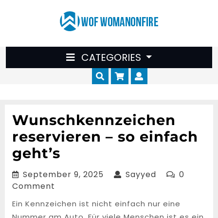
Skip
to
content
CATEGORIES
Cart
Myaccount
Wunschkennzeichen
reservieren – so einfach
geht’s
September
Sayyed
September 9, 2025
Sayyed
0
9,
Comment
2025
Ein Kennzeichen ist nicht einfach nur eine
Nummer am Auto. Für viele Menschen ist es ein