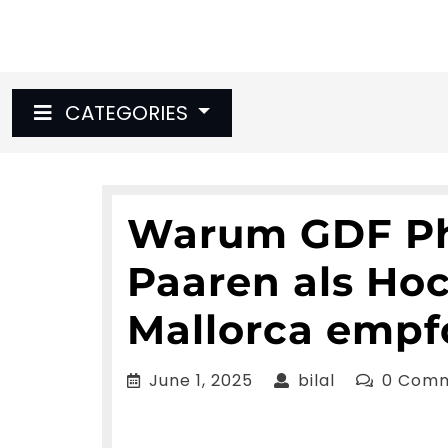
Skip
to
content
CATEGORIES
Warum GDF Ph
Paaren als Hoc
Mallorca empf
June
bilal
June 1, 2025
bilal
0 Com
1,
2025