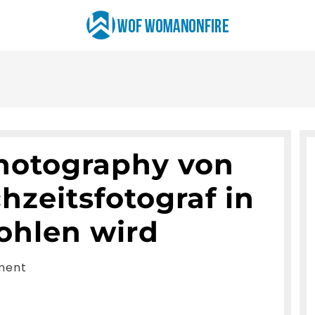
otography von
hzeitsfotograf in
ohlen wird
ment