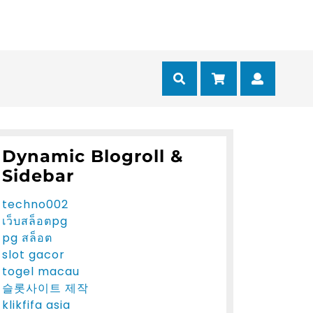
Cart
Myacc
Dynamic Blogroll &
Sidebar
techno002
เว็บสล็อตpg
pg สล็อต
slot gacor
togel macau
슬롯사이트 제작
klikfifa asia