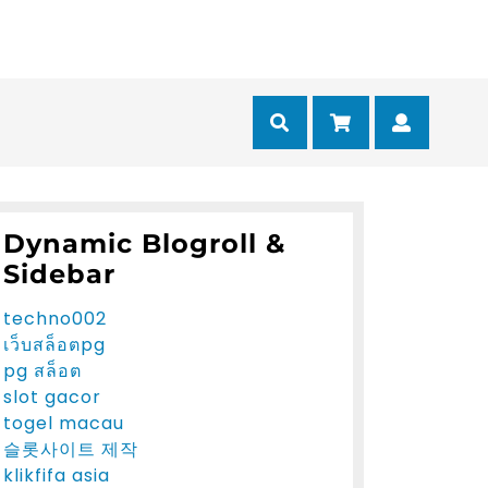
Cart
Myacc
Dynamic Blogroll &
Sidebar
techno002
เว็บสล็อตpg
pg สล็อต
slot gacor
togel macau
슬롯사이트 제작
klikfifa asia