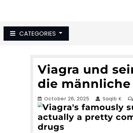
Skip
to
content
CATEGORIES
Viagra und se
die männliche
October
Saqi
October 26, 2025
Saqib K
26,
K
2025