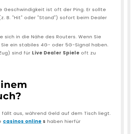
 Geschwindigkeit ist oft der Ping. Er sollte
(z. B. "Hit" oder "Stand") sofort beim Dealer
e sich in die Nähe des Routers. Wenn Sie
 Sie ein stabiles 4G- oder 5G-Signal haben.
Zug) sind für
Live Dealer Spiele
oft zu
einem
uch?
t fällt aus, während Geld auf dem Tisch liegt.
se
casinos online
s
haben hierfür