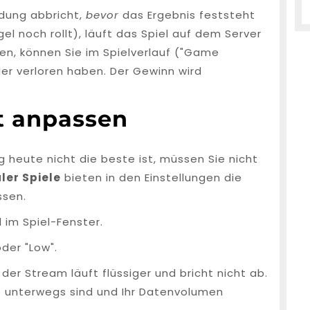
dung abbricht,
bevor
das Ergebnis feststeht
el noch rollt), läuft das Spiel auf dem Server
gen, können Sie im Spielverlauf ("Game
er verloren haben. Der Gewinn wird
t anpassen
 heute nicht die beste ist, müssen Sie nicht
ler Spiele
bieten in den Einstellungen die
ssen.
im Spiel-Fenster.
der "Low".
der Stream läuft flüssiger und bricht nicht ab.
ie unterwegs sind und Ihr Datenvolumen