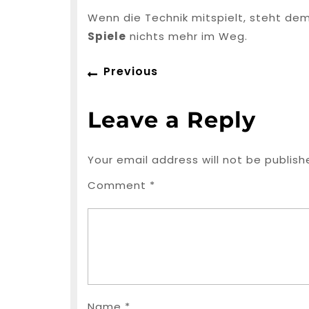
Wenn die Technik mitspielt, steht d
Spiele
nichts mehr im Weg.
Post
Previous
Previous
navigation
post:
Leave a Reply
Your email address will not be publish
Comment
*
Name
*