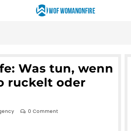
fe: Was tun, wenn
o ruckelt oder
SHASEOAgency
gency
0 Comment