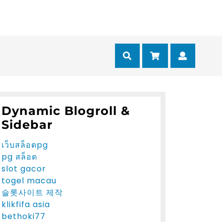
Cart
Myacc
Dynamic Blogroll &
Sidebar
เว็บสล็อตpg
pg สล็อต
slot gacor
togel macau
슬롯사이트 제작
klikfifa asia
bethoki77