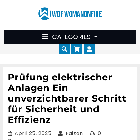
Skip
to
content
CATEGORIES
Cart
Myaccount
Prüfung elektrischer
Anlagen Ein
unverzichtbarer Schritt
für Sicherheit und
Effizienz
April
Faizan
April 25, 2025
Faizan
0