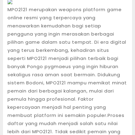
MPO2121 merupakan weapons platform game
online resmi yang terpercaya yang
menawarkan kemudahan bagi setiap
pengguna yang ingin merasakan berbagai
pilihan game dalam satu tempat. Di era digital
yang terus berkembang, kehadiran situs
seperti MPO2121 menjadi pilihan terbaik bagi
banyak Pongo pygmaeus yang ingin hiburan
sekaligus rasa aman saat bermain. Didukung
sistem Bodoni, MPO2121 mampu memikat minat
pemain dari berbagai kalangan, mulai dari
pemula hingga profesional. Faktor
kepercayaan menjadi hal penting yang
membuat platform ini semakin populer.Proses
daftar yang mudah menjadi salah satu nilai
lebih dari MPO2121. Tidak sedikit pemain yang