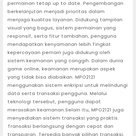
permainan tetap up to date. Pengembangan
berkelanjutan menjadi prioritas dalam
menjaga kualitas layanan. Didukung tampilan
visual yang bagus, sistem permainan yang
responsif, serta fitur tambahan, pengguna
mendapatkan kenyamanan lebih.Tingkat
kepercayaan pemain juga didukung oleh
sistem keamanan yang canggih. Dalam dunia
game online, keamanan merupakan aspek
yang tidak bisa diabaikan. MPO2121
menggunakan sistem enkripsi untuk melindungi
data serta transaksi pengguna. Melalui
teknologi tersebut, pengguna dapat
merasakan keamanan.Selain itu, MPO2121 juga
menyediakan sistem transaksi yang praktis.
Transaksi berlangsung dengan cepat dan
transparan. Tersedia banyak pilihan transaksi,