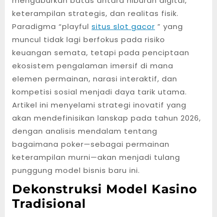
mengaburkan batas antara hiburan digital,
keterampilan strategis, dan realitas fisik.
Paradigma “playful
situs slot gacor
” yang
muncul tidak lagi berfokus pada risiko
keuangan semata, tetapi pada penciptaan
ekosistem pengalaman imersif di mana
elemen permainan, narasi interaktif, dan
kompetisi sosial menjadi daya tarik utama.
Artikel ini menyelami strategi inovatif yang
akan mendefinisikan lanskap pada tahun 2026,
dengan analisis mendalam tentang
bagaimana poker—sebagai permainan
keterampilan murni—akan menjadi tulang
punggung model bisnis baru ini.
Dekonstruksi Model Kasino
Tradisional