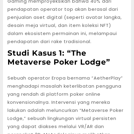
Gaming memproyeksikan bahwa 40% dari
pendapatan operator top akan berasal dari
penjualan aset digital (seperti avatar langka,
desain meja virtual, dan item koleksi NFT)
dalam ekosistem permainan ini, melampaui
pendapatan dari rake tradisional.
Studi Kasus 1: “The
Metaverse Poker Lodge”
Sebuah operator Eropa bernama “AetherPlay”
menghadapi masalah keterlibatan pengguna
yang rendah di platform poker online
konvensionalnya. Intervensi yang mereka
lakukan adalah meluncurkan “Metaverse Poker
Lodge,” sebuah lingkungan virtual persisten
yang dapat diakses melalui VR/AR dan