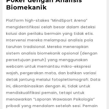
Poker dengan Analisis
Biomekanik
Platform high-stakes “MindSport Arena”
mengidentifikasi celah besar dalam deteksi
kolusi dan perilaku bermain yang tidak etis.
Intervensi mereka melampaui analisis pola
taruhan tradisional. Mereka menerapkan
sistem analisis biomekanik opsional (dengan
persetujuan penuh) yang menggunakan
webcam untuk memantau mikro-ekspresi
wajah, pergerakan mata, dan bahkan variasi
detak jantung melalui fotopletismografi. Data
ini, dikombinasikan dengan AI, tidak untuk
mendiskualifikasi pemain, tetapi untuk
menawarkan “Laporan Wawasan Psikologis”
pribadi yang mendalam setelah sesi. Pemain