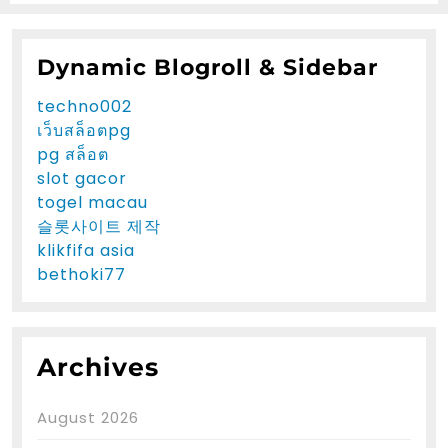
Dynamic Blogroll & Sidebar
techno002
เว็บสล็อตpg
pg สล็อต
slot gacor
togel macau
슬롯사이트 제작
klikfifa asia
bethoki77
Archives
August 2026