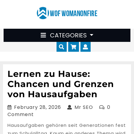
Skip
to
content
CATEGORIES
Cart
Myaccount
Lernen zu Hause:
Chancen und Grenzen
von Hausaufgaben
February
Mr
February 28, 2026
Mr SEO
0
28,
SEO
Comment
2026
Hausaufgaben gehören seit Generationen fest
zum Schulalltag. Kaum ein anderes Thema wird