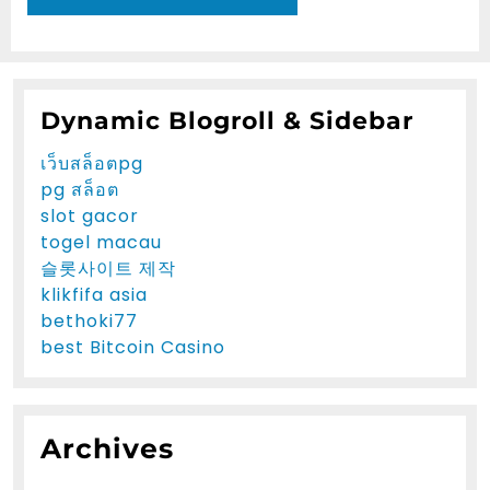
Dynamic Blogroll & Sidebar
เว็บสล็อตpg
pg สล็อต
slot gacor
togel macau
슬롯사이트 제작
klikfifa asia
bethoki77
best Bitcoin Casino
Archives