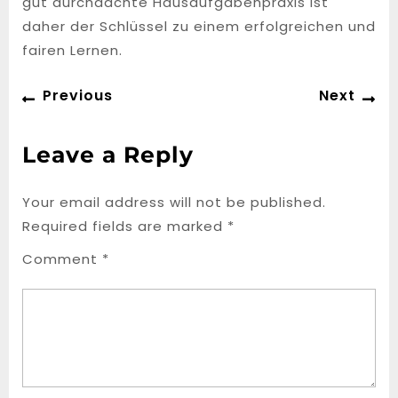
gut durchdachte Hausaufgabenpraxis ist
daher der Schlüssel zu einem erfolgreichen und
fairen Lernen.
Post
Previous
Ne
Previous
Next
navigation
post:
po
Leave a Reply
Your email address will not be published.
Required fields are marked
*
Comment
*