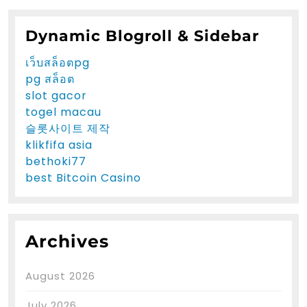
Dynamic Blogroll & Sidebar
เว็บสล็อตpg
pg สล็อต
slot gacor
togel macau
슬롯사이트 제작
klikfifa asia
bethoki77
best Bitcoin Casino
Archives
August 2026
July 2026