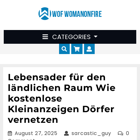
Skip
to
content
CATEGORIES
Cart
Myaccount
Lebensader für den
ländlichen Raum Wie
kostenlose
Kleinanzeigen Dörfer
vernetzen
August
sarcastic
August 27, 2025
sarcastic_guy
0